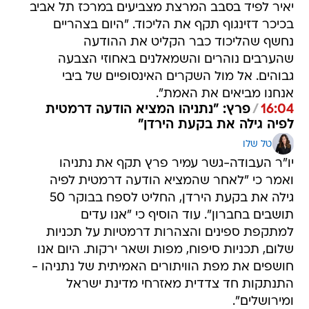
יאיר לפיד בסבב המרצת מצביעים במרכז תל אביב
בכיכר דזינגוף תקף את הליכוד. "היום בצהריים
נחשף שהליכוד כבר הקליט את ההודעה
שהערבים נוהרים והשמאלנים באחוזי הצבעה
גבוהים. אל מול השקרים האינסופיים של ביבי
אנחנו מביאים את האמת".
16:04
/
פרץ: "נתניהו המציא הודעה דרמטית
לפיה גילה את בקעת הירדן"
טל שלו
יו"ר העבודה-גשר עמיר פרץ תקף את נתניהו
ואמר כי "לאחר שהמציא הודעה דרמטית לפיה
גילה את בקעת הירדן, החליט לספח בבוקר 50
תושבים בחברון". עוד הוסיף כי "אנו עדים
למתקפת ספינים והצהרות דרמטיות על תכניות
שלום, תכניות סיפוח, מפות ושאר ירקות. היום אנו
חושפים את מפת הוויתורים האמיתית של נתניהו -
התנתקות חד צדדית מאזרחי מדינת ישראל
ומירושלים".