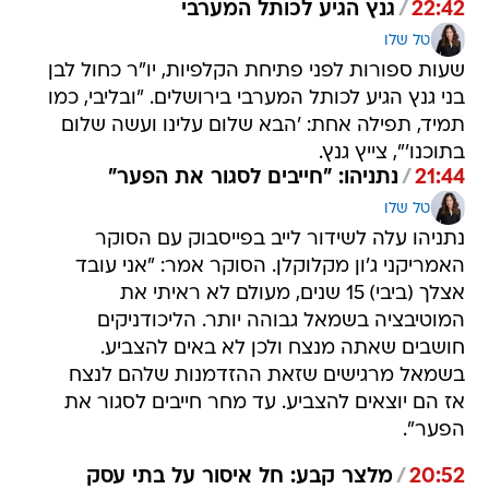
22:42
/
גנץ הגיע לכותל המערבי
טל שלו
שעות ספורות לפני פתיחת הקלפיות, יו"ר כחול לבן
בני גנץ הגיע לכותל המערבי בירושלים. "ובליבי, כמו
תמיד, תפילה אחת: 'הבא שלום עלינו ועשה שלום
בתוכנו'", צייץ גנץ.
21:44
/
נתניהו: "חייבים לסגור את הפער"
טל שלו
נתניהו עלה לשידור לייב בפייסבוק עם הסוקר
האמריקני ג'ון מקלוקלן. הסוקר אמר: "אני עובד
אצלך (ביבי) 15 שנים, מעולם לא ראיתי את
המוטיבציה בשמאל גבוהה יותר. הליכודניקים
חושבים שאתה מנצח ולכן לא באים להצביע.
בשמאל מרגישים שזאת ההזדמנות שלהם לנצח
אז הם יוצאים להצביע. עד מחר חייבים לסגור את
הפער".
20:52
/
מלצר קבע: חל איסור על בתי עסק