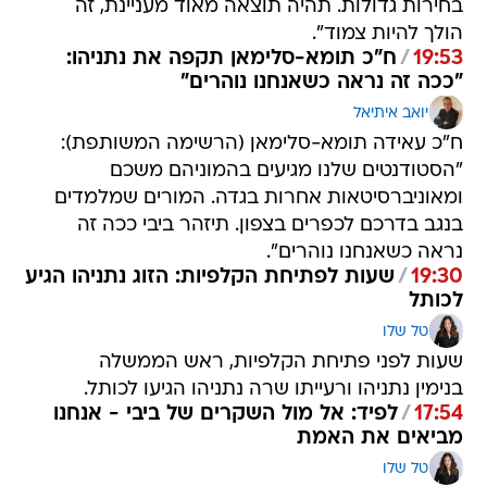
בחירות גדולות. תהיה תוצאה מאוד מעניינת, זה
הולך להיות צמוד".
19:53
/
ח"כ תומא-סלימאן תקפה את נתניהו:
"ככה זה נראה כשאנחנו נוהרים"
יואב איתיאל
ח"כ עאידה תומא-סלימאן (הרשימה המשותפת):
"‏הסטודנטים שלנו מגיעים בהמוניהם משכם
ומאוניברסיטאות אחרות בגדה. המורים שמלמדים
בנגב בדרכם לכפרים בצפון. תיזהר ביבי ככה זה
נראה כשאנחנו נוהרים".
19:30
/
שעות לפתיחת הקלפיות: הזוג נתניהו הגיע
לכותל
טל שלו
שעות לפני פתיחת הקלפיות, ראש הממשלה
בנימין נתניהו ורעייתו שרה נתניהו הגיעו לכותל.
17:54
/
לפיד: אל מול השקרים של ביבי - אנחנו
מביאים את האמת
טל שלו