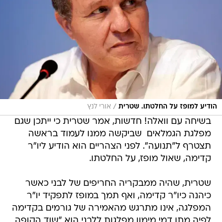
/
הודיע למופז על החלטתו. שטרית
אורי לנץ
בשיחה עם וואלה! חדשות, אמר שטרית כי ייתכן שגם
מפלגת הגמלאים  שביקשה ממנו לעמוד בראשה 
תצטרף ל"תנועה". לפני הצהריים הוא הודיע ליו"ר
קדימה, שאול מופז, על החלטתו.
שטרית, שהיה ממבקריה החריפים של לבני כאשר
כיהנה כיו"ר קדימה, ואף תמך במופז לתפקיד יו"ר
המפלגה, אינו מתרגש מהאמירה של גורמים בקדימה
לפיה מתן דמי מימון מפלגות ללבני הוא "שוד הקופה