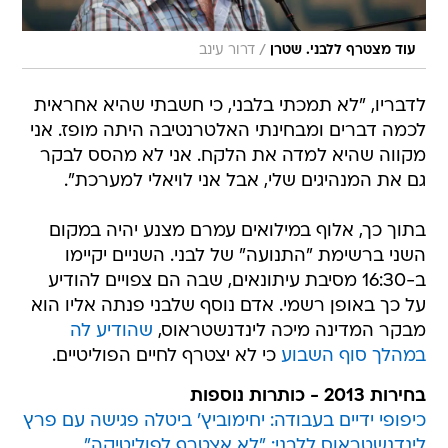
/
עוד מצטרף ללבני. שטרן
דרור עינב
לדבריו, "לא תמכתי בלבני, כי חשבתי שהיא אחראית
לכמה דברים ומבחינתי האלטרנטיבה היתה מופז. אני
מקווה שהיא למדה את הלקח. אני לא מהסס לבקר
גם את המנהיגים שלי, אבל אני לויאלי למערכת".
בתוך כך, אלוף במילואים עמרם מצנע יהיה במקום
השני ברשימת "התנועה" של לבני. השניים יקיימו
ב-16:30 מסיבת עיתונאים, שבה הם צפויים להודיע
על כך באופן רשמי. אדם נוסף שלבני פנתה אליו הוא
מבקר המדינה מיכה לינדנשטראוס,
שהודיע לה
במהלך סוף השבוע
כי לא יצטרף לחיים הפוליטיים.
בחירות 2013 - כותרות נוספות
כיפופי ידיים בעבודה: יחימוביץ' ביטלה פגישה עם פרץ
לינדנשטראוס ללבני: "לא אצטרף לפוליטיקה"