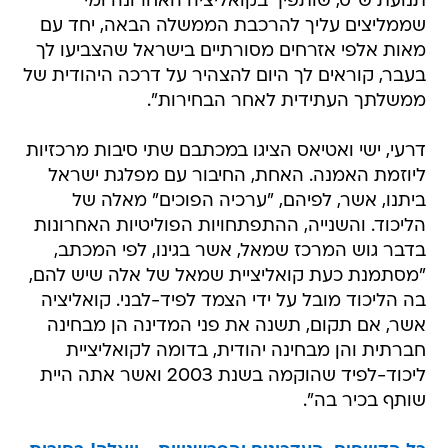
תנועת ש"ס, שותפיך בקואליציה האחרונה ומי
שממליצים עליך להרכבת הממשלה הבאה, יחד עם
מאות אלפי אזרחים מסורתיים בישראל שהצביעו לך
בעבר, קוראים לך היום להצהיר על דרכה היהודית של
ממשלתך העתידית לאחר הבחירות".
דרעי, ישי ואטיאס הציגו במכתבם שתי סיבות מרכזיות
ליוזמת האמנה. האחת, החיבור עם מפלגת ישראל
ביתנו, אשר, לפיהם, "ערכיה הפוכים" מאלה של
הליכוד. והשנייה, ההתפתחויות הפוליטיות האחרונות
בדבר גוש המרכז שמאל, אשר בגינו, לפי המכתב,
"מסתמנת כעת קואליציית שמאל של אלה שיש להם,
בה הליכוד מובל על ידי הצמד לפיד-לבני. קואליציה
אשר, אם תקום, תשנה את פני המדינה הן מבחינה
חברתית והן מבחינה יהודית, בדומה לקואליציית
ליכוד-לפיד שהוקמה בשנת 2003 ואשר אתה היית
שותף בכיר בה".