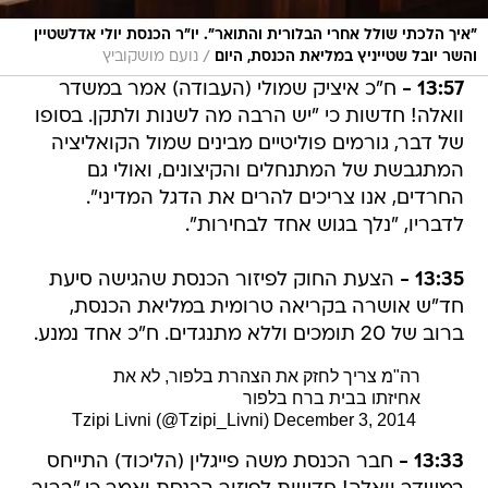
"איך הלכתי שולל אחרי הבלורית והתואר". יו"ר הכנסת יולי אדלשטיין
/
והשר יובל שטייניץ במליאת הכנסת, היום
נועם מושקוביץ
13:57 -
ח"כ איציק שמולי (העבודה) אמר במשדר
וואלה! חדשות כי "יש הרבה מה לשנות ולתקן. בסופו
של דבר, גורמים פוליטיים מבינים שמול הקואליציה
המתגבשת של המתנחלים והקיצונים, ואולי גם
החרדים, אנו צריכים להרים את הדגל המדיני".
לדבריו, "נלך בגוש אחד לבחירות".
13:35 -
הצעת החוק לפיזור הכנסת שהגישה סיעת
חד"ש אושרה בקריאה טרומית במליאת הכנסת,
ברוב של 20 תומכים וללא מתנגדים. ח"כ אחד נמנע.
רה"מ צריך לחזק את הצהרת בלפור, לא את
אחיזתו בבית ברח בלפור
December 3, 2014
 Tzipi Livni (@Tzipi_Livni)
13:33 -
חבר הכנסת משה פייגלין (הליכוד) התייחס