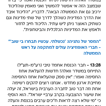
במשדר וואלה! חדשות לפיזור הכנסת ואמר כי "ברור
שבמצב הזה אי אפשר להמשיך ואני מאמין שהליכוד
ירכיב גם את הממשלה הבאה". לדבריו, "הליכוד איבד
את הדרך המדינית כשהלך לדרך של שתי מדינות וגם
כשתיק האוצר ניתן ליש עתיד. הליכוד חייב לחזור
ולאמץ את המדיניות הכלכלית והביטחונית".
"המסר של נתניהו: 'נכשלתי. עכשיו תבחרו בי שוב'"
- חברי האופוזיציה עולים למתקפה על ראש
הממשלה
13:28 -
חבר הכנסת אחמד טיבי (רע"מ-תע"ל)
התייחס במשדר וואלה! חדשות להעלאת אחוז
החסימה ואמר: "אין ספק שהעלאת אחוז החסימה
מחייבת ארגון מחדש . אנחנו רוצים להקים רשימה
אחת וזה דבר טוב לחברה הערבית בישראל, זה יעלה
את שיעור ההצבעה בקרב ערביי ישראל". הוא הוסיף
כי "מי שלא רצה לראות ח''כים ערבים בכנסת והעלה