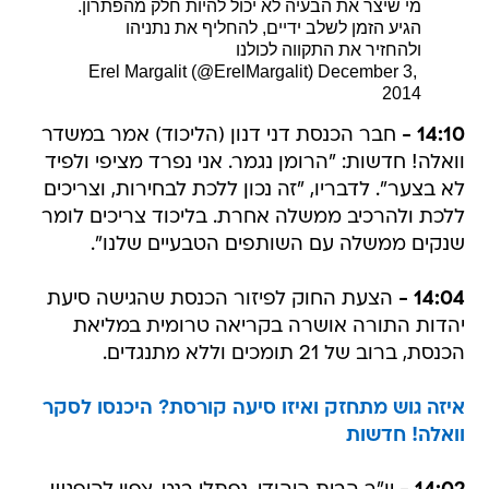
מי שיצר את הבעיה לא יכול להיות חלק מהפתרון.
הגיע הזמן לשלב ידיים, להחליף את נתניהו
ולהחזיר את התקווה לכולנו
December 3,
 Erel Margalit (@ErelMargalit)
2014
14:10 -
חבר הכנסת דני דנון (הליכוד) אמר במשדר
וואלה! חדשות: "הרומן נגמר. אני נפרד מציפי ולפיד
לא בצער". לדבריו, "זה נכון ללכת לבחירות, וצריכים
ללכת ולהרכיב ממשלה אחרת. בליכוד צריכים לומר
שנקים ממשלה עם השותפים הטבעיים שלנו".
14:04 -
הצעת החוק לפיזור הכנסת שהגישה סיעת
יהדות התורה אושרה בקריאה טרומית במליאת
הכנסת, ברוב של 21 תומכים וללא מתנגדים.
איזה גוש מתחזק ואיזו סיעה קורסת? היכנסו לסקר
וואלה! חדשות