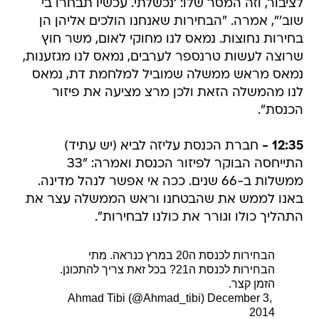
לציבור, וזה המסר שלו: 'נכשלתי. עכשיו תבחרו בי
שוב'", אמרה. "הבחירות שאנחנו הולכים אליהן הן
בחירות נחוצות. נמאס לנו מחוקי לאום, משר חוץ
שרוצה לעשות טרנספר לערבים, נמאס לנו מגזענות,
נמאס מראש ממשלה שמוביל למלחמת דת, נמאס
לנו מהמשלה הזאת ולכן מרצ מציעה את פיזור
הכנסת".
12:35 -
חברת הכנסת עליזה לביא (יש עתיד)
התייחסה הבוקר לפיזור הכנסת ואמרה: "33
ממשלות ב-66 שנים. ככה אי אפשר לנהל מדינה.
באנו לממש את שהבטחנו וראש הממשלה עצר את
התהליך כולו וגורר את כולנו לבחירות".
הבחירות לכנסת ה20 במרץ כנראה. מתי
הבחירות לכנסת ה21? בכל זאת צריך להתכונן.
הזמן קצר.
December 3,
 Ahmad Tibi (@Ahmad_tibi)
2014