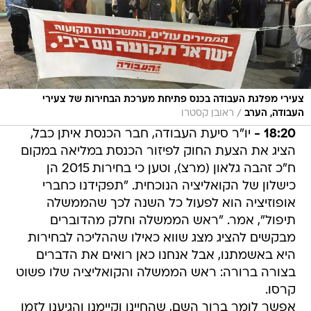
צעירי מפלגת העבודה בכנס פתיחת מערכת הבחירות של צעירי
/
העבודה, הערב
ראובן קסטרו
18:20 -
יו"ר סיעת העבודה, חבר הכנסת איתן כבל,
הציג את הצעת החוק לפיזור הכנסת במליאה במקום
ח"כ זהבה גלאון (מרצ), וטען כי בחירות 2015 הן
כישלון של הקואליציה הנוכחית. "תפקידנו כחברי
אופוזיציה הוא לפעול כל השנה לכך שהממשלה
תיפול", אמר. "ראש הממשלה וחלק מהדוברים
מבקשים להציג מצג שווא כאילו שההליכה לבחירות
היא באשמתנו, אבל אנחנו כאן רואים את הדברים
בצורה ברורה: ראש הממשלה והקואליציה שלו פשוט
קרסו.
אפשר לומר ברוך השם, שהחיינו וקיימנו והגיענו לזמן