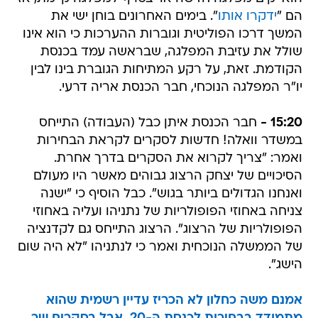
הם "
ידקרו אותו
". בימים האחרונים בוחן ישי את
המשך דרכו הפוליטית וגוברות ההערכות כי הוא אינו
שולל את עזיבת המפלגה, שבראשה עמד בכנסת
הקודמת. זאת, על רקע המתיחות הגוברת בינו לבין
יו"ר המפלגה הנוכחי, חבר הכנסת אריה דרעי.
15:20 -
חבר הכנסת איתן כבל (העבודה) התייחס
במשדר וואלה! חדשות לסקרים לקראת הבחירות
ואמר: "צריך לקרוא את הסקרים בדרך אחרת.
הסיכויים של יצחק הרצוג גבוהים מאשר היו מעולם
ואנחנו הגדולים ביותר בגוש". כבל הוסיף כי "ישנה
צניחה באחוזי הפופולריות של נתניהו ועליה באחוזי
הפופולריות של הרצוג". הרצוג התייחס גם לקדנציה
של הממשלה הנוכחית ואמר כי לנתניהו "לא היה שום
הישג".
אמנם משה כחלון לא הכריז עדיין רשמית שהוא