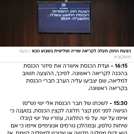
/
הצעת החוק תעלה לקריאה שנייה ושלישית בשבוע הבא
נועם
מושקוביץ
16:15 -
ועדת הכנסת אישרה את פיזור הכנסת
בהכנה לקריאה ראשונה. לפיכך, ההצעה תשוב
למליאה, שם יצביעו עליה הערב חברי הכנסת
בקריאה ראשונה.
15:30 -
לשכתו של חבר הכנסת אלי ישי (ש"ס)
הגישה לפני זמן קצר תלונה לקצין הכנסת, בטענה כי
איימו על ישי. על פי התלונה, עוזריו של ישי קיבלו
שיחות טלפון, ובמהלכן גורמים אנונימיים איימו כי אם
הוא יקים מפלגה חדשה או יצטרף למפלגה קיימת, אז