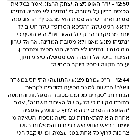
12:50 -
יו"ר האופוזיציה, יצחק הרצוג, אמר במליאת
הכנסת בדיון על פיזורה, כי "נתניהו לא מנהיג. נתניהו
מסית. ואחרי שהוא מסית הוא מתבכיין". הרצוג פנה
לראש הממשלה: "הכיסא המרופד שלך חשוב לך
יותר מהמקרר הריק של האזרחים". הוא הוסיף כי
"נתניהו מונע מאגו ולא מטובת המדינה. אריאל שרון
היה מנהיג ונתניהו לא מנהיג, הוא מסית ומתבכיין.
הציבור בישראל רוצה ראש ממשלה שיציע חזון,
יעורר תקווה ויטפל ביוקר המחייה".
12:44 -
ח"כ עמרם מצנע (התנועה) התייחס במשדר
וואלה! חדשות למצב הסיעה בסקרים לקראת
הבחירות. "סקרים מקומם מכובד, המפלגות והתנועה
בתוכם מקווים כי הדעה של הציבור תשתנה", אמר.
"האופציה המרכזית היא לרוץ כתנועה, אופציה
אחרת היא להתאחדות עם סיעה נוספת. השאלה מי
יעמוד בראש הגוש היא בעייתית והמפלגות בגוש
צריכות לרוץ כל אחת בפני עצמה, ומי שיקבל הכי