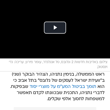
צילום: באדיבות חדשות 2 וגלובס, טל אנגלנדר, עומר מירון; עריכה: גדי
וינסטוק
ראש הממשלה, בנימין נתניהו, הצהיר הבוקר (שני)
ב"וועידת ישראל לעסקים של גלובס" בתל אביב כי
הוא
תומך בביטול המע"מ על מוצרי יסוד
שבפיקוח.
לדברי נתניהו, התכנית שבכוונתו לקדם תאפשר
למשפחות לחסוך אלפי שקלים.