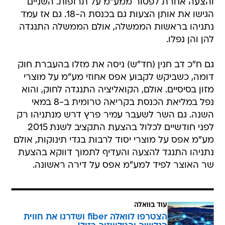
והצעה אחרת לפטור ממע"מ על תרופות. השניים
הגישו את אותן הצעות גם בכנסת ה-18. גם אז עמד
נתניהו בראשות הממשלה, אולם הממשלה התנגדה
להן והן נפלו.
גם ח"כ דב חנין (חד"ש) ניסה את מזלו בהעברת חוק
דומה, כשביקש לקבוע אפס אחוזי מע"מ על מוצרי
מזון בסיסיים. אולם, הקואליציה התנגדה לחוק, והוא
נפל במליאת הכנסת בקריאה טרומית ב-8 במאי
השנה. גם השר לשעבר עמיר פרץ דרש מנתניהו רק
לפני חודשיים לכלול בהצעת התקציב לשנת 2015
מע"מ אפס על מוצרי יסוד לרבות בגדי תינוקות, אולם
נתניהו התנגד להצעה והעדיף לתמוך דווקא בהצעת
שר האוצר לפיד למע"מ אפס על דירה ראשונה.
עוד בוואלה
הצטרפו לוואלה fiber ושדרגו את חווית