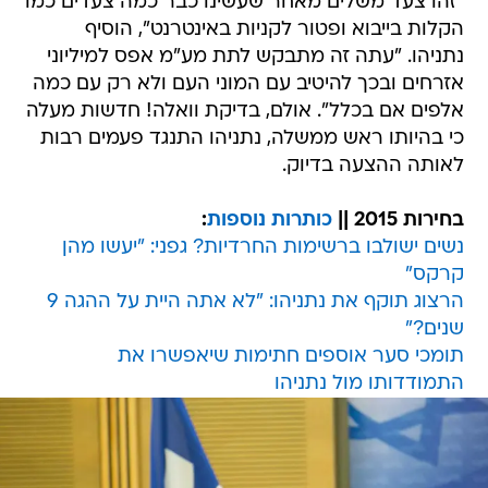
"זהו צעד משלים מאחר שעשינו כבר כמה צעדים כמו
הקלות בייבוא ופטור לקניות באינטרנט", הוסיף
נתניהו. "עתה זה מתבקש לתת מע"מ אפס למיליוני
אזרחים ובכך להיטיב עם המוני העם ולא רק עם כמה
אלפים אם בכלל". אולם, בדיקת וואלה! חדשות מעלה
כי בהיותו ראש ממשלה, נתניהו התנגד פעמים רבות
לאותה ההצעה בדיוק.
בחירות 2015 ||
כותרות נוספות
:
נשים ישולבו ברשימות החרדיות? גפני: "יעשו מהן
קרקס"
הרצוג תוקף את נתניהו: "לא אתה היית על ההגה 9
שנים?"
תומכי סער אוספים חתימות שיאפשרו את
התמודדותו מול נתניהו