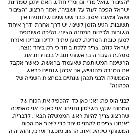
"הציבור שואל מדי יום ומדי חודש האם ייתכן שמדינת
ישראל הפכה לעול על יושביה", אמר הרצוג. "הציבור
שואל ומאבד אמון. כבר שש שנים שלנתניהו אין
תשובות. הגיע הזמן לשינוי. יש דרך אחרת  דרך איחוד
השורות ולכידות המחנה הציוני. הליכה משותפת
למען טובת המדינה. למען עתיד ילדינו ונכדינו ואזרחי
ישראל כולם. צריך ללכת ביחד כי רק ביחד ננצח.
מפלגת העבודה בראשותי תוביל בבחירות את
הרשימה המשותפת שאעמוד בראשה. כאשר אקבל
את המנדט מהנשיא, אני אכהן שנתיים כראש
הממשלה ולבני תכהן שנתיים במחצית השנייה של
הכהונה".
לבני הוסיפה: "אני כאן כדי להכפיל את הכוח של
המחנה שקץ בשלטון נתניהו. אני כאן כי אני מאמינה
שהרצוג צריך להיות ראש הממשלה הבא". לדבריה,
"אנחנו צריכים להתגייס יחד כדי ליצור את הכוח
המשותף שינהיג זאת. הרצוג מוכשר וערכי, והוא יהיה