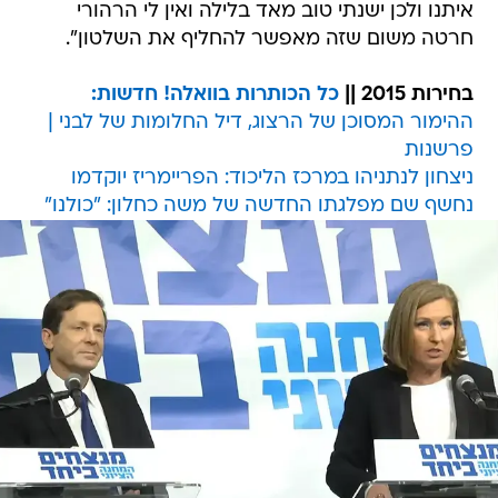
איתנו ולכן ישנתי טוב מאד בלילה ואין לי הרהורי
חרטה משום שזה מאפשר להחליף את השלטון".
בחירות 2015 ||
כל הכותרות בוואלה! חדשות:
ההימור המסוכן של הרצוג, דיל החלומות של לבני |
פרשנות
ניצחון לנתניהו במרכז הליכוד: הפריימריז יוקדמו
נחשף שם מפלגתו החדשה של משה כחלון: "כולנו"