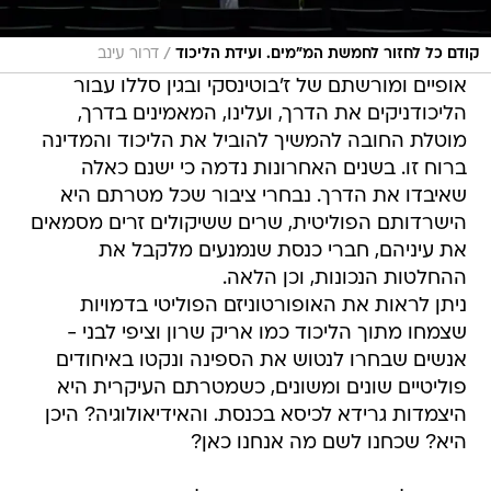
/
קודם כל לחזור לחמשת המ"מים. ועידת הליכוד
דרור עינב
אופיים ומורשתם של ז'בוטינסקי ובגין סללו עבור
הליכודניקים את הדרך, ועלינו, המאמינים בדרך,
מוטלת החובה להמשיך להוביל את הליכוד והמדינה
ברוח זו. בשנים האחרונות נדמה כי ישנם כאלה
שאיבדו את הדרך. נבחרי ציבור שכל מטרתם היא
הישרדותם הפוליטית, שרים ששיקולים זרים מסמאים
את עיניהם, חברי כנסת שנמנעים מלקבל את
ההחלטות הנכונות, וכן הלאה.
ניתן לראות את האופורטוניזם הפוליטי בדמויות
שצמחו מתוך הליכוד כמו אריק שרון וציפי לבני -
אנשים שבחרו לנטוש את הספינה ונקטו באיחודים
פוליטיים שונים ומשונים, כשמטרתם העיקרית היא
היצמדות גרידא לכיסא בכנסת. והאידיאולוגיה? היכן
היא? שכחנו לשם מה אנחנו כאן?