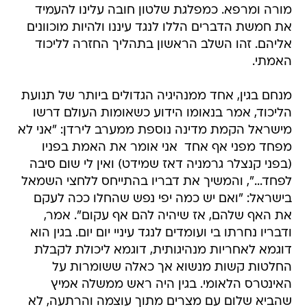
מורה ומרפא. כמפלגת שלטון חובה עלינו להעמיד
את חמשת הדברים הללו לנגד עיננו ולהיות מוכוונים
אליהם. זהו השלב הראשון בתהליך החזרה לליכוד
האמתי.
מנחם בגין, אחד ממנהיגיה הגדולים ביותר של תנועת
הליכוד, אמר בנאומו הידוע כשאומות העולם דרשו
מישראל הקמת מדינה נוספת ממערב לירדן: "אני לא
מפחד מפני אף אחד  אני אומר את האמת בפניו
(בפני קנצלר גרמניה דאז שמידט) ואין לי שום סיבה
לפחד...", והמשיך את דבריו בהתייחס ללחצי השמאל
בישראל: "ואם יש כמה יפי נפש שהחלו ככה לעקם
את האף שלהם, אז שיהיה להם אף עקום". אמר,
ודבריו נחרתו בי ועומדים לנגד עיניי יום יום. בגין הוא
דוגמא לאחריות מנהיגותית, דוגמא ליכולת לקבלת
החלטות קשות מנשוא אך כאלה ששומרות על
האינטרס הלאומי. בגין היה ראש ממשלה אמיץ
שהביא שלום עם מצרים מתוך עוצמה והרתעה, לא