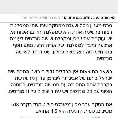
/
האיחוד פוגע בכחלון. בנט ונתניהו
מערכת וואלה, צילום מסך
פרט מעניין נוסף שעלה מהסקר שבו שתי המפלגות
רצות ברשימה אחת הוא שמפלגת יחד בראשות אלי
ישי עוקפת את ש"ס, ומקבלת שישה מנדטים לעומת
ארבעה בלבד למפלגתו של אריה דרעי. נפגע נוסף
בתרחיש הזה הוא משה כחלון, שמידרדר לשישה
מנדטים.
בשאר התוצאות אין הבדלים גדולים בשני התרחישים:
ישראל ביתנו של אביגדור ליברמן עדיין מדשדשת
בקרבת אחוז החסימה עם חמישה מנדטים, המחנה
הציוני עם 24 מנדטים ויש עתיד יציבים על 11 מנדטים.
את הסקר ערך מכון "פאנלס פוליטיקס" בקרב 513
משיבים. טעות הדגימה היא 4.5 אחוזים.