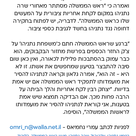
ואמרה כי "ראש הממשלה מסתתר מאחורי שרה
נתניהו במקום לקחת אחריות ציבורית על המעשים
שלו כראש הממשלה". לדבריה, יש לפתוח בחקירה
דחופה נגד נתניהו בחשד לגניבת כספי ציבור.
"ברגע שראש הממשלה חתם כ'משפחת נתניהו' על
צ'ק החזר הכספים בפרשת מחזור הבקבוקים, הוא
כבר עמוק בהסתבכות פלילית לכאורה, ואין כאן שום
סיבה להתבצר בטיעון שמחפשים את אשתו. זו לא
היא - זה הוא", אמרה גלאון וקראה לנתניהו להסיר
את מועמדותו לתפקיד ראש הממשלה אם יש אמת
בדיווח. "יצחק רבין לקח אחריות והלך הביתה על
הרבה פחות מכך. אם הבדיקה תמצא שיש אמת
בטענות, אני קוראת לנתניהו להסיר את מועמדותו
לראשות הממשלה", הוסיפה.
לפניות לכתב עמרי נחמיאס -
omri_n@walla.net.il