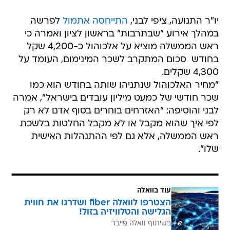
יו"ר התנועה, ציפי לבני,
התייחסה אתמול
לפרשה
במהלך אירוע "שבתרבות" בראשון לציון ואמרה כי
ראש הממשלה מוציא על אלכוהול כ-4,200 שקל
בחודש  סכום המתקרב לשכר המינימום, העומד על
4,300 שקלים.
"מחיר האלכוהול שנתניהו שותה בחודש הוא כמו
שכר חודשי של כמעט מיליון עובדים בישראל", אמרה
לבני והוסיפה: "האזרחים בוחרים בסוף אדם לא רק
לפי איך שהוא מקבל או לא מקבל החלטות בלשכת
ראש הממשלה, אלא גם לפי ההתנהלות האישית
שלו".
עוד בוואלה
הצטרפו לוואלה fiber ושדרגו את חווית
הגלישה והטלוויזיה בזול!
בשיתוף וואלה פייבר