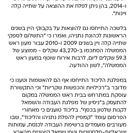
ו-2014, בהן ניתן לפלח את ההוצאה על שתייה קלה
ויינות".
בלשכה התייחסו גם להוצאות על בקבוקי היין בשנים
הראשונות לכהונת נתניהו, ואמרו כי "התשלום לספקי
שתייה קלה ויין בשנים 2009 ו-2010 עבור מעון ראש
הממשלה הסתכמו ב-43,270 שקלים - ממוצע של
59.3 שקלים ליום, לרבות אירוח שוטף במעון ראש
הממשלה", לשון ההודעה.
במפלגת הליכוד התייחסו אף הם להאשמות וטענו כי
מדובר ב"רכילויות והכפשות שקריות" וכי התקשורת
עוסקת במתרחש בבית ראש הממשלה במקום
להתעסק ב"ניסיון של מפלגת העבודה והשמאל
לקנות שלטון בכסף". בליכוד טוענים כי מאחורי
הפרסום עומד "קמפיין להפלת נתניהו והליכוד", שבו
מעורבים מועמדים ברשימת העבודה לכנסת, עמותות
ישראליות-פלסטיניות וגופי שמאל קיצוניים מהארץ