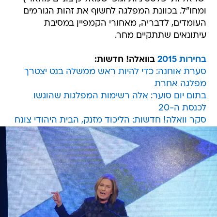
ומחו"ל. בכוונת המפלגה לחשוף את זהות הגורמים
העומדים, לדבריה, מאחורי הקמפיין במסיבת
עיתונאים שתתקיים מחר.
בחירות 2015
בוואלה! חדשות:
סערת אוחנה: כדי להיות ראש ממשלה בנט יצטרך
מפלגה אחרת
בתום יום סוער: אלה רשימות המפלגות שהוגשו
לכנסת ה-20
סקר וואלה! חדשות: הליכוד מזנק, הבית היהודי צונח