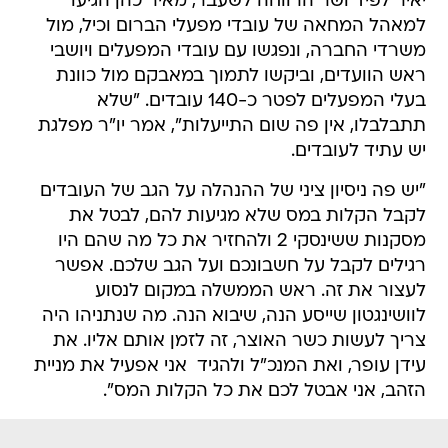
יאיר לפיד ושר הרווחה לשעבר, מאיר כהן הגיעו
למאהל המחאה של עובדי מפעלי הברום וכיל, מול
משרדי החברה, ונפגשו עם עובדי המפעלים ויושבי
ראש הוועדים, וביקשו לתמוך במאבקם מול כוונת
בעלי המפעלים לפטר כ-140 עובדים. "שלא
תתבלבלו, אין פה שום התייעלות", אמר יו"ר מפלגת
יש עתיד לעובדים.
"יש פה ניסיון ציני של ההנהלה על הגב של העובדים
לקבל הקלות במס שלא מגיעות להם, לבטל את
מסקנות ששינסקי 2 ולהחזיר את כל מה שהם היו
רגילים לקבל על חשבונכם ועל הגב שלכם. אפשר
לעצור את זה. ראש הממשלה במקום לנסוע
לוושינגטון שייסע הנה, שיבוא הנה. מה שנתניהו היה
צריך לעשות כשר האוצר, זה לזמן אותם אליו. את
עידן עופר, ואת המנכ"ל ולהגיד  אני אפעיל את מניית
הזהב, אני אבטל לכם את כל הקלות המס".