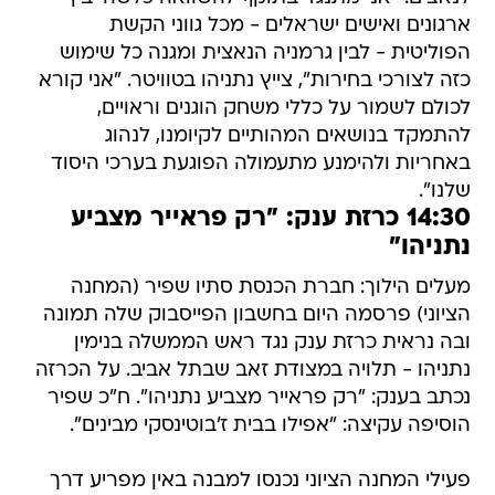
ארגונים ואישים ישראלים - מכל גווני הקשת
הפוליטית - לבין גרמניה הנאצית ומגנה כל שימוש
כזה לצורכי בחירות", צייץ נתניהו בטוויטר. "אני קורא
לכולם לשמור על כללי משחק הוגנים וראויים,
להתמקד בנושאים המהותיים לקיומנו, לנהוג
באחריות ולהימנע מתעמולה הפוגעת בערכי היסוד
שלנו".
14:30 כרזת ענק: "רק פראייר מצביע
נתניהו"
מעלים הילוך: חברת הכנסת סתיו שפיר (המחנה
הציוני) פרסמה היום בחשבון הפייסבוק שלה תמונה
ובה נראית כרזת ענק נגד ראש הממשלה בנימין
נתניהו - תלויה במצודת זאב שבתל אביב. על הכרזה
נכתב בענק: "רק פראייר מצביע נתניהו". ח"כ שפיר
הוסיפה עקיצה: "אפילו בבית ז'בוטינסקי מבינים".
פעילי המחנה הציוני נכנסו למבנה באין מפריע דרך