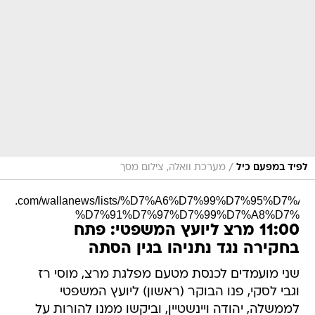
/
לפיד במפעם כיל
מערכת וואלה, צילום מסך
Tw
/twitter.com/wallanews/lists/%D7%A6%D7%99%D7%95%D7%A
%D7%91%D7%97%D7%99%D7%A8%D7%95
11:00 מרצ ליועץ המשפטי: פתח
בחקירה נגד נתניהו בגין הסתה
שני מועמדים לכנסת מטעם מפלגת מרצ, מוסי רז
וגבי לסקי, פנו הבוקר (ראשון) ליועץ המשפטי
לממשלה, יהודה ויינשטיין, וביקשו ממנו להורות על