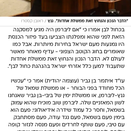
/
"הדבר הנכון והנחוץ זאת ממשלת אחדות". גנץ
ראובן קסטרו
בכחול לבן אמרו כי "אם ליברמן היה מגיע למסקנה
הזאת לפני שהוא ומפלגתו הצביעו בעד פיזור הכנסת
היו נמנעות מעם ישראל בחירות מיותרות. אבל כמו
שאומרים בחוג הקוטב הצפוני - עדיף מאוחר מאשר
לעולם לא. הדבר הנכון והנחוץ זאת ממשלת אחדות
שתעבוד למען כלל אזרחי ישראל בהנהגת כחול לבן".
עו"ד איתמר בן גביר (עוצמה יהודית) אמר כי "עכשיו
הכל מחודד בפני הבוחר - או ממשלת שמאל של
גנץ-ליברמן, או ממשלת ימין של ביבי-בן גביר שאנחנו
לשון המאזניים שלה. ליברמן שוב מוכיח שהוא עמוק
בשמאל, וחסר כל עמוד שידרה אידיאולוגי: פעם הוא
בימין פעם בשמאל, פעם נגד עודה, פעם מסתחבק
עם טיבי, פעם שותף לחרדים ופעם מנסה לגזור קופה