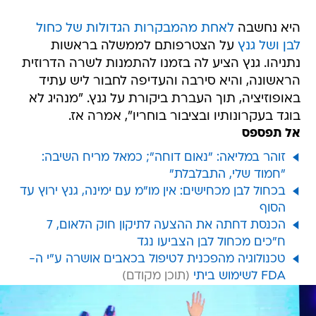
היא נחשבה
לאחת מהמבקרות הגדולות של כחול
לבן ושל גנץ
על הצטרפותם לממשלה בראשות
נתניהו. גנץ הציע לה בזמנו להתמנות לשרה הדרוזית
הראשונה, והיא סירבה והעדיפה לחבור ליש עתיד
באופוזיציה, תוך העברת ביקורת על גנץ. "מנהיג לא
בוגד בעקרונותיו ובציבור בוחריו", אמרה אז.
אל תפספס
זוהר במליאה: "נאום דוחה"; כמאל מריח השיבה:
"חמוד שלי, התבלבלת"
בכחול לבן מכחישים: אין מו"מ עם ימינה, גנץ ירוץ עד
הסוף
הכנסת דחתה את ההצעה לתיקון חוק הלאום, 7
ח"כים מכחול לבן הצביעו נגד
טכנולוגיה מהפכנית לטיפול בכאבים אושרה ע"י ה-
FDA לשימוש ביתי