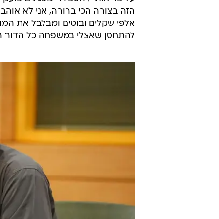
לסגר שלישי ועובדה זה קרה, מערכת
בהמשך, אבידר צפה כי העבודה ומרצ
טעות, אני הולך להחמיא ליריבה פולי
נב
מבינה פחות?", אמר.
"אני אומר שאני לא אתחסן ואסביר למ
על בריאותי", הסביר. "מפגינים צועקי
הזה בצורה הכי ברורה, אני לא אוהב 
אלפי שקלים ובוטים ומבלבל את המוח
להתחסן שאצלי במשפחה כל הדור המבו