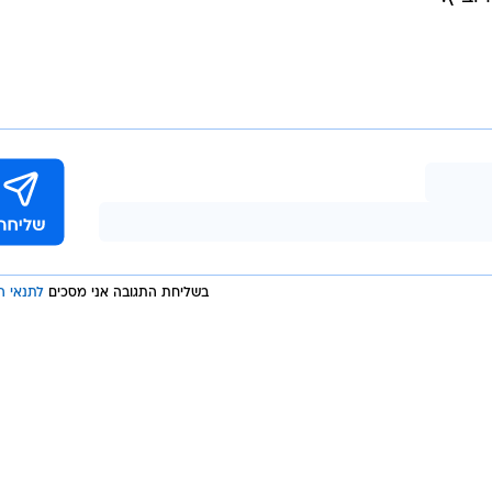
התכנית "בחירות אישיות" של וואלה! NEWS ורדיו 103FM תופק ותצולם ברדיו 103FM ותשודר
בשידור ישיר באתר, באפליקציית וואלה! NEWS ובפלטפורמות הדיגיטליות של הרדיו והאתר.
התכנית תשודר בימים ראשון עד חמישי בשעה 11:30 עד הבחירות. את התכנית יגישו לסירוגין בן
 בכל תכנית יגיעו דמויות מהעולם הפוליטי לריאיון "אחד על
ר סיעת דרך ארץ והמתמודד מטעם תקווה חדשה בבחירות
וביץ.