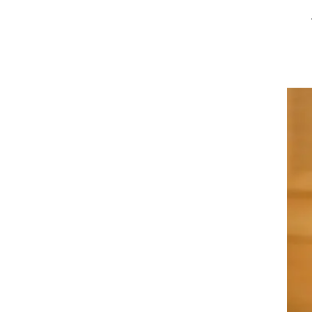
ה
ומר