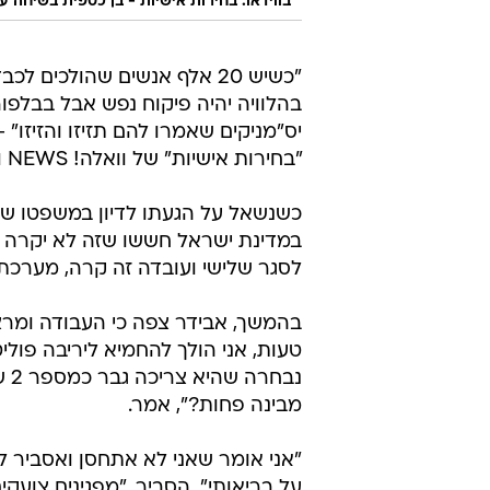
בווידאו: בחירות אישיות - בן כספית בשיחה ע
"כשיש 20 אלף אנשים שהולכים ל
יס"מניקים שאמרו להם תזיזו והזיזו" 
"בחירות אישיות" של וואלה! NEWS ורדיו 103FM.
כשנשאל על הגעתו לדיון במשפטו של ר
במדינת ישראל חששו שזה לא יקרה ש