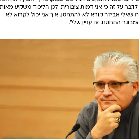
 המשפט עומדת יציבה והוא בדרך".
 יעברו את אחוז החסימה בבחירות הקרובות. "הנה אני עוש
טית. זה היה מאוד מעליב ומקטין להגיד למרב מיכאלי כשהיא
חרה שהיא צריכה גבר כמספר 2 שלה. שלח כי הוא מבין בעניינים פרלמנטריים, אבל מה היא
ה. אני לא באוכלוסיית סיכון, אני לא חושש, מרגיש בריא, ש
ם לי בהפגנות ותוקפים אותי בפייסבוק. צריך להבין את הדבר
לדבר על זה כי אני דמות ציבורית, לכן הליכוד משקיע מאות
 שאלי אבידר קורא לא להתחסן. איך אני יכול לקרוא לא
גר התחסנו. זה עניין שלי".