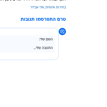
כספית, ינון מגל, טל שלו ויקי אדמקר.
אחד".
במהלך השבוע יתראיינו לתכנית יו"
הקרובות יועז הנדל ויו"ר מרצ ניצן הור
בחירות אישיות
אלי אבידר
טרם התפרסמו תגובות