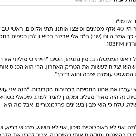
/
ם ח"כ אבידר
צילום: ניב אהרונסון
כבד אדמו"ר
בהלוויה יהיה פיקוח נפש אבל בבלפור היו 40 אלף מפגינים ופיצצו אותנו. תתי אלופים, ראשי שב
- כך אמר היום (שני) ח"כ אלי אבידר בריאיון לבן כספית בתכ
אש הממשלה בנימין נתניהו, השיב: "הייתי כי מיליוני אזרח
הוא יצליח לעשות את הטריק האחרון. הרי הוא הכניס אותנ