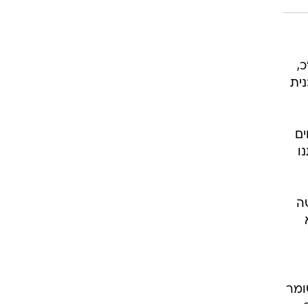
"כ,
נית
ים
ו