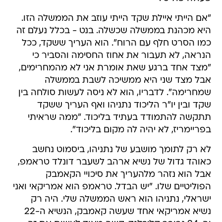
"אם הייתי איילת שקד הייתי עוזב את הממשלה הזו.
היא מכהנת בממשלה שכשלה. בנט - בכלל נעלם זה
כמו הסרט חלף עם הרוח". הוא העריך ששקד, ככל
הנראה, לא תעבור את אחוז החסימה והסביר כי
"מצד אחד ברגע שאת אומרת אני לא מהמחרימים,
אבל מצד שני היא ממשיכה לשבת בממשלה
שמחרימה". לדבריו, הוא לא ניסה לעשות סולחה בין
שקד ובין יו"ר הליכוד נתניהו ואף העריך ששקד
תתקשה להתמודד בעתיד בליכוד. "ממה שראיתי
בפריימריז, לא יהיה לה מקום בליכוד".
לא רק לתומך מושבע של נתניהו, ביסמוט נחשב
כאוהד גדול של נשיא ארהב לשעבר דונלד טראמפ,
אבל הוא נזהר מלהעריך את סיכויי הקאמבק
הפוליטיים שלו. "יש הבדל. טראמפ הוא אמריקאי ואני
ישראלי, נתניהו הוא ראש הממשלה שלי. היה רק
נשיא אמריקאי אחד שעשה קאמבק, הנשיא ה-22