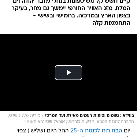
קיים חשש קל משיטפונות בנחלי מדבר יהודה וים
המלח. מזג האוויר החורפי יימשך גם מחר, בעיקר
בצפון הארץ ובמרכזה. בחמישי ובשישי -
התחממות קלה
/
בווידאו: גשמים וסופות רעמים מאילת ועד המרכז
מירית מלל קשלס,
החברה להגנת הטבע; חדשות מהרגע; אוראל שטיינבאום/TPS
יום
הבחירות לכנסת ה-25
החל היום (שלישי) צפוי