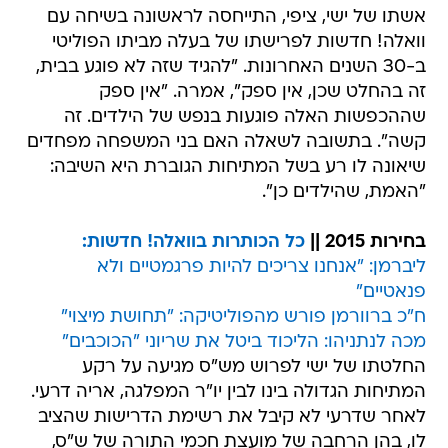
אשתו של ישי, ציפי, התייחסה לראשונה בשיחה עם
וואלה! חדשות לפרישתו של בעלה מביתו הפוליטי
ב-30 השנים האחרונות. "להגיד שזה לא פוגע בבית,
זה בהחלט שכן, אין ספק", אמרה. "אין ספק
שההכפשות האלה פוגעות בנפש של הילדים. זה
קשה". בתשובה לשאלה האם בני המשפחה מפחדים
שיאונה לו רע בשל המתיחות הגוברת היא השיבה:
"האמת, שהילדים כן".
בחירות 2015 ||
כל הכותרות בוואלה! חדשות:
ליברמן: "אנחנו צריכים להיות פרגמטיים ולא
פנאטיים"
ח"כ ברוורמן פורש מהפוליטיקה: "תחושת מיצוי"
מכה לנתניהו: הליכוד ביטל את שריוני "הכוכבים"
החלטתו של ישי לפרוש מש"ס מגיעה על רקע
המתיחות הגדולה בינו לבין יו"ר המפלגה, אריה דרעי.
לאחר שדרעי לא קיבל את רשימת הדרישות שהציב
לו, בהן הרחבה של מועצת חכמי התורה של ש"ס,