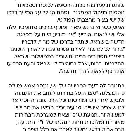
שותפות עמו בהרכבת הרשימה לכנסת וסמכויות
נוספות בניהול המפלגה  נסתם הגולל על המשך דרכו
של ישי בצור מחצבתו הפוליטי.
אמש, כשהוא נרגש מאוד ומוקף ברבים מתומכיו, עלה
אלי ישי לנאום והודיע: "אני מודיע היום על מפלגה
חדשה בישראל, שתלך בדרכו של מרן". לדבריו,
"ברור לכולם שזה לא יום פשוט עבורי. לאורך השנים
ביצעתי תפקידים רבים וחשובים בממשלות ישראל.
התלבטתי רבות, אבל בסוף גדולי ישראל והעם הכריעו
את הכף לצאת לדרך חדשה".
בתגובה להודעת הפרישה של ישי, נמסר אמש מש"ס
כי המפלגה "מצרה על בחירתו לעזוב את התנועה
ולנטוש את דרכו ומורשתו של הרב עובדיה יוסף. צר
לנו שיצרים אישיים ומניעים זרים הביאו את מר ישי
למעשה זה. תנועת ש"ס יוצאת למערכת הבחירות
מאוחדת ומלוכדת תחת הנהגתו של יו"ר התנועה,
הרב אריה דרעי. נמשיך לאחד את כלל הציבור