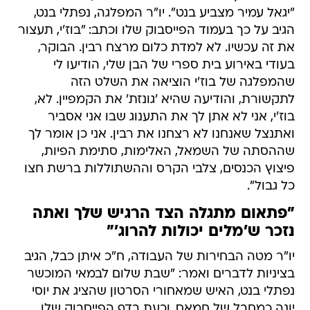
"יגאל עמיר מצביע בנט". יו"ר המפלגה, נפתלי בנט,
הגיב על כך בעמוד הפייסבוק שלו וכתב: "בוז'י, תעצור
את זה עכשיו. לא למדת כלום מרצח רבין. הבוקר,
בעודי באירוע בית ספרי של הבן שלי, הודיעו לי
שהמפלגה של בוז'י הוציאה את השלט הזה
לתקשורת, והודיעה שהיא 'גונזת' את הקמפיין. לא,
בוז'י, אני לא אתן לך את התענוג שבו אני אסביר
ואתנצל שאנחנו לא רצחנו את רבין. אני כן אומר לך
שההסתה של השמאל, האלימות, סתימת הפיות,
פיצוץ הכנסים, צלבי הקרס וההשתוללות ברשת חצו
כל גבול".
"פתאום מתגלה הצד הרגיש שלך ואתה
נזכר ש'מלים יכולות להרוג'"
יו"ר מטה הבחירות של העבודה, ח"כ איתן כבל, הגיב
בציניות לדברים ואמר: "שבת שלום לבמאי המוכשר
נפתלי בנט, האיש שמאחורי הסרטון שהציג את יוסי
יונה כמחבל של חמאס, וכעת בדף הפייסבוק שלו