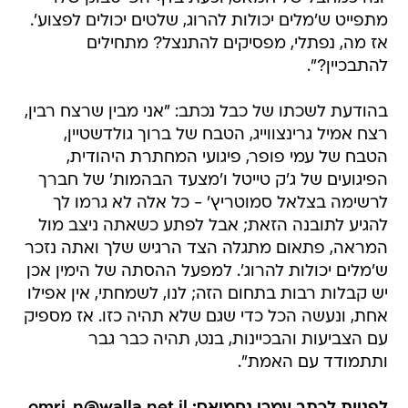
מתפייט ש'מלים יכולות להרוג, שלטים יכולים לפצוע'.
אז מה, נפתלי, מפסיקים להתנצל? מתחילים
להתבכיין?".
בהודעת לשכתו של כבל נכתב: "אני מבין שרצח רבין,
רצח אמיל גרינצווייג, הטבח של ברוך גולדשטיין,
הטבח של עמי פופר, פיגועי המחתרת היהודית,
הפיגועים של ג'ק טייטל ו'מצעד הבהמות' של חברך
לרשימה בצלאל סמוטריץ' - כל אלה לא גרמו לך
להגיע לתובנה הזאת; אבל לפתע כשאתה ניצב מול
המראה, פתאום מתגלה הצד הרגיש שלך ואתה נזכר
ש'מלים יכולות להרוג'. למפעל ההסתה של הימין אכן
יש קבלות רבות בתחום הזה; לנו, לשמחתי, אין אפילו
אחת, ונעשה הכל כדי שגם שלא תהיה כזו. אז מספיק
עם הצביעות והבכיינות, בנט, תהיה כבר גבר
ותתמודד עם האמת".