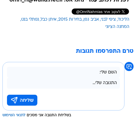
לפניות לכתב עמרי נחמיאס: omri_n@walla.net.il
הליכוד
ציפי לבני
אביב גפן
בחירות 2015
איתן כבל
נפתלי בנט
המחנה הציוני
טרם התפרסמו תגובות
בשליחת התגובה אני מסכים
לתנאי השימוש