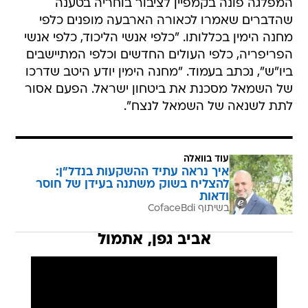
המפלגה פונה בקמפיין לציבור בוחריה בטענה
שהדברים שאמרו לכאורה הארבעה מופנים כלפי
מחנה הימין בכללותו. "כלפי אנשי הליכוד, כלפי אנשי
הפריפריה, כלפי העולים החדשים וכלפי המתיישבים
ביו"ש", נכתב בעמוד. "מחנה הימין יודע היטב שדרכו
של השמאל מסכנת את ביטחון ישראל. הפעם אסור
לתת לשנאה של השמאל לנצח".
עוד בוואלה
איך נראה עתיד ההשקעות בנדל"ן:
להצליח בשוק משתנה בעידן של חוסר
ודאות
בשיתוף CofaceBdi
אביב גפן, אתמול