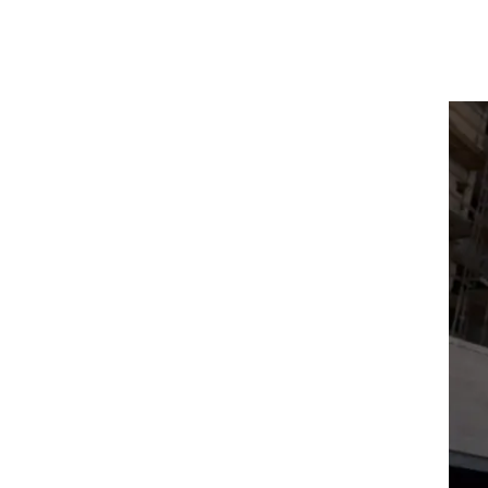
ית "פגוש את העיתונות" בערוץ 2. נתניהו
ור