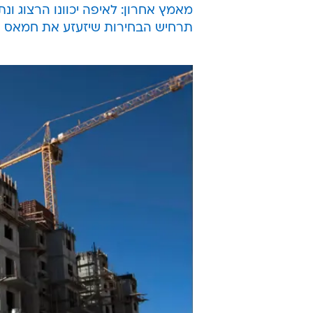
אמר: "מדוע הם מגנים את הבנייה ב
שלנו נגד הגרעין האיראני?".
הרצוג השיב בתגובה כי מי ששם את 
חלוקתה". לדבריו, "הוא שם אותה בכל
על ירושלים מאוחדת, מלוכדת בריבונ
עוד על בחירות 2015 בוואלה
מאמץ אחרון: לאיפה יכוונו הרצוג ונ
תרחיש הבחירות שיזעזע את חמאס