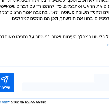
  רק לפני כמה חודשים אנחנו בנינו בשכונות היהודיות
הבנייה הזו. אם ליהודים אין זכות לבנות בירושלים - איפה יש
ית שלהם  להיכנע מול כל תכתיב. אם מישהו בקהילה
כינים את הראש".
ם אתה מוכן לקבל את העקרון שראש המפלגה הגדולה ביו
משלה לא השיב וטען: "כשמישהו בקהילה הבינלאומית דור
נים את הראש ומתנצלים. כדי להתמודד עם דברים שמאיימי
ם ולהגיד תשובה פשוטה  'לא'". בתגובה אמר הרצוג: "בקה
סטינים יבחנו את חולשתך, ולכן הם הולכים למהלכים
ל בלשונו במהלך העימות ואמר: "נשמור על נתניהו מאוחדת
ם