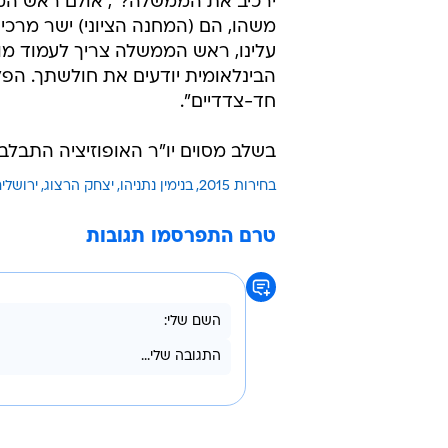
ראש הממשלה טען כי "מר הרצוג מטעה
בירושלים, והוא וציפי לבני ביקרו את 
להם זכות לבנות? זו המדיניות האמית
הבינלאומית דורש משהו, הם מיד מר
בהמשך שאל הרצוג את נתניהו: "הא
ירכיב את הממשלה?", אולם ראש המ
משהו, הם (המחנה הציוני) ישר מרכי
עלינו, ראש הממשלה צריך לעמוד מול
הבינלאומית יודעים את חולשתך. הפל
חד-צדדיים".
בשלב מסוים יו"ר האופוזיציה התבלב
בחירות 2015
בנימין נתניהו
יצחק הרצוג
ירושלי