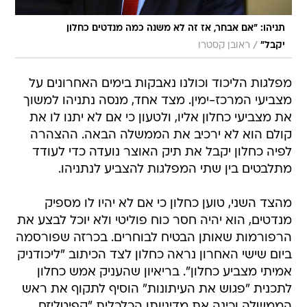
תניהו: "אם אבחר, אז זה לא משנה כמה מנדטים כחלון
/
יקבל"
ראובן קסטרו
מפלגות הליכוד וכולנו נאבקות בימים האחרונים על
מצביעי המרכז-ימין. מצד אחד, מנסה נתניהו למשוך
את מצביעי כחלון אליו, ולטעון כי אם לא יתנו לו את
קולם הוא לא ירכיב את הממשלה הבאה. ההצהרה
לפיה כחלון יקבל את תיק האוצר נועדה כדי לעודד
מתלבטים בין שתי המפלגות להצביע לנתניהו.
מהצד השני, טוען כחלון כי אם לא יהיו לו מספיק
מנדטים, הוא יהיה חסר כוח פוליטי ולא יוכל לבצע את
הרפורמות שאותן הבטיח לבוחרים. בכרזה שפורסמה
ביום שישי האחרון נראה כחלון לצד הכיתוב "ליכודניק
אמיתי מצביע כחלון". בריאיון שהעניק אמש כחלון
לתכנית "פגוש את העיתונות" הוסיף לתקוף את ראש
הממשלה וכינה את מדיניותו הכלכלית "קפיטליזם