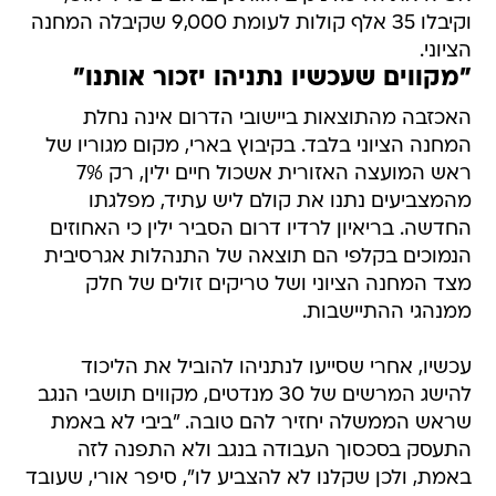
וקיבלו 35 אלף קולות לעומת 9,000 שקיבלה המחנה
הציוני.
"מקווים שעכשיו נתניהו יזכור אותנו"
האכזבה מהתוצאות ביישובי הדרום אינה נחלת
המחנה הציוני בלבד. בקיבוץ בארי, מקום מגוריו של
ראש המועצה האזורית אשכול חיים ילין, רק 7%
מהמצביעים נתנו את קולם ליש עתיד, מפלגתו
החדשה. בריאיון לרדיו דרום הסביר ילין כי האחוזים
הנמוכים בקלפי הם תוצאה של התנהלות אגרסיבית
מצד המחנה הציוני ושל טריקים זולים של חלק
ממנהגי ההתיישבות.
עכשיו, אחרי שסייעו לנתניהו להוביל את הליכוד
להישג המרשים של 30 מנדטים, מקווים תושבי הנגב
שראש הממשלה יחזיר להם טובה. "ביבי לא באמת
התעסק בסכסוך העבודה בנגב ולא התפנה לזה
באמת, ולכן שקלנו לא להצביע לו", סיפר אורי, שעובד