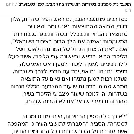
/
תושבי כיל מפגינים בשדרות רוטשילד בתל אביב, לפני כשבועיים
יותם
רונן
כמו רבים מתושבי הנגב, גם ראש העיר שדרות, אלון
דוידי, מרוצה מהתוצאות. "אני שמח ומאושר
מתוצאות הבחירות בכלל ובשדרות בפרט. בחירות
המשקפות נאמנה את הלך הרוח בציבור הישראלי",
אמר. "את הניצחון הגדול של המחנה הלאומי ושל
הליכוד הביאו בראש וראשונה ערי הליכוד, אשר פעלו
לילות כימים למען הליכוד ולמען ראש הממשלה,
בנימין נתניהו. גם אני, יחד עם חבריי לדרך בשדרות,
פעלנו רבות למען נתניהו ואנו גאים על התוצאה
המרשימה הן בבחינת שיעור ההצבעה הכללי הגבוה
בשדרות והן לנוכח שיעור מצביעי הליכוד בעיר,
מהגבוהים בערי ישראל אם לא הגבוה שבהם.
"לאורך כל קמפיין הבחירות, הייתי מגויס ומחויב
למטרה", הסביר. "הסברתי לתושבי העיר כי המהפכה
אשר עוברת על העיר שדרות בכל התחומים החיים,