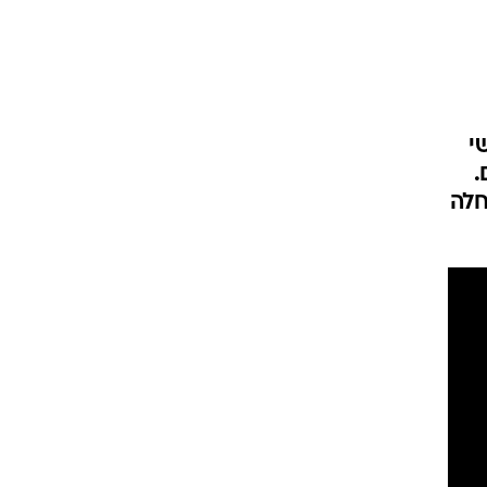
י
.
חלה