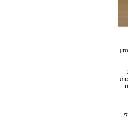
סון
י
וות
ת
י,