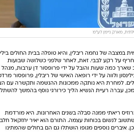
ית, מארק ניימן לע"מ
במצבה של נחמה ריבלין, והיא טופלה בבית החולים בילינ
ריף על רקע לבבי. זאת, לאחר שלפני כשלושה שבועות
 שארך כמה שעות והובל על ידי פרופסור דן ערבות, מנהל
ינסון ולווה על ידי רופאה האישי של ריבלין, פרופסור מרדכ
לים. למחרת היא נותקה ממכונות ההנשמה ותקשרה עם הצ
כן, עברה רעיית הנשיא הליך כירורגי נוסף בהמשך להשתל
רוזיס ריאתי ממנה סבלה בשנים האחרונות. היא מורדמת
 שתשוב לנשום בכוחות עצמה. התורם הוא יאיר יחזקאל חלבל
 לפני כן. איברים נוספים מגופו הושתלו גם הם בחולים שהמתינו