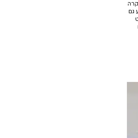
קרה
 גם