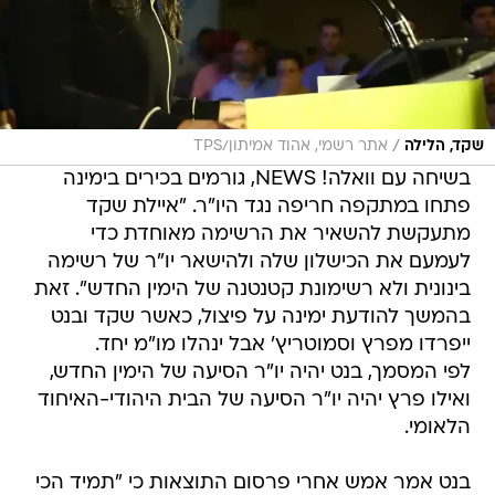
/
שקד, הלילה
אתר רשמי, אהוד אמיתון/TPS
בשיחה עם וואלה! NEWS, גורמים בכירים בימינה
פתחו במתקפה חריפה נגד היו"ר. "איילת שקד
מתעקשת להשאיר את הרשימה מאוחדת כדי
לעמעם את הכישלון שלה ולהישאר יו"ר של רשימה
בינונית ולא רשימונת קטנטנה של הימין החדש". זאת
בהמשך להודעת ימינה על פיצול, כאשר שקד ובנט
ייפרדו מפרץ וסמוטריץ' אבל ינהלו מו"מ יחד.
לפי המסמך, בנט יהיה יו"ר הסיעה של הימין החדש,
ואילו פרץ יהיה יו"ר הסיעה של הבית היהודי-האיחוד
הלאומי.
בנט אמר אמש אחרי פרסום התוצאות כי "תמיד הכי