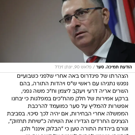
/
הודעת תמיכה. סער
פלאש 90, יונתן זינדל
הצהרתו של פינדרוס באה אחרי שלפני כשבועיים
נפגש נתניהו עם ראשי ש"ס ויהדות התורה, בהם
השרים אריה דרעי ויעקב ליצמן וח"כ משה גפני,
ברקע אמירות של חלק מהח"כים במפלגות כי יבחנו
אפשרות להמליץ על סער כמועמד להרכבת
הממשלה אחרי הבחירות, אם יהיה לכך סיכוי. בסביבת
הנציגים החרדים הגדירו את השיחה כ"שיחת תחזוק",
וגורם ביהדות התורה טען כי "הבלוק איננו" ולכן,