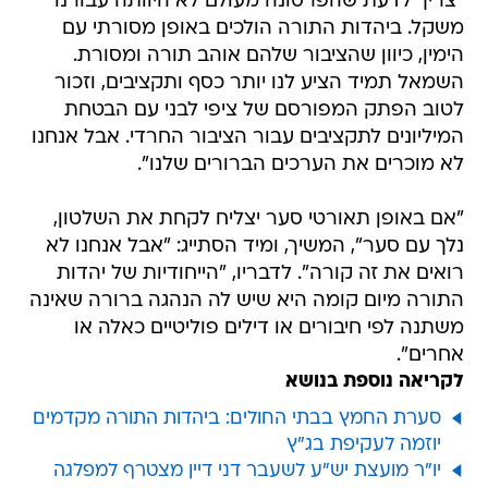
"צריך לדעת שהפרסונה מעולם לא היוותה עבורנו
משקל. ביהדות התורה הולכים באופן מסורתי עם
הימין, כיוון שהציבור שלהם אוהב תורה ומסורת.
השמאל תמיד הציע לנו יותר כסף ותקציבים, וזכור
לטוב הפתק המפורסם של ציפי לבני עם הבטחת
המיליונים לתקציבים עבור הציבור החרדי. אבל אנחנו
לא מוכרים את הערכים הברורים שלנו".
"אם באופן תאורטי סער יצליח לקחת את השלטון,
נלך עם סער", המשיך, ומיד הסתייג: "אבל אנחנו לא
רואים את זה קורה". לדבריו, "הייחודיות של יהדות
התורה מיום קומה היא שיש לה הנהגה ברורה שאינה
משתנה לפי חיבורים או דילים פוליטיים כאלה או
אחרים".
לקריאה נוספת בנושא
סערת החמץ בבתי החולים: ביהדות התורה מקדמים
יוזמה לעקיפת בג"ץ
יו"ר מועצת יש"ע לשעבר דני דיין מצטרף למפלגה