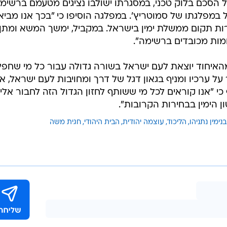
ל הסכם בלוק טכני, במסגרתו ישולבו נציגים מטעמם ברשימ
 במפלגתו של סמוטריץ'. במפלגה הוסיפו כי "בכך אנו מביא
ת תקום ממשלת ימין בישראל. במקביל, ימשך המשא ומתן
מות מכובדים ברשימה".
"מהאיחוד יוצאת לעם ישראל בשורה גדולה עבור כל מי שחפץ
על ערכיו ומניף בגאון דגל של דרך ומחויבות לעם ישראל, א
כי "אנו קוראים לכל מי ששותף לחזון הגדול הזה לחבור אלינ
 הימין בבחירות הקרובות".
בנימין נתניהו
הליכוד
עוצמה יהודית
הבית היהודי
חגית משה