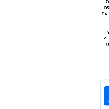
ת
ים
 עם
רץ
ו