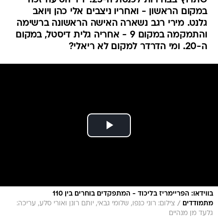
שתרוץ בבחירות לכנסת ה-25: יו"ר הסיעה זכה
במקום הראשון - ואחריו ניצבים אלי כהן ויואב
גלנט. מירי רגב נשארה האישה הראשונה ברשימה
והתמקמה במקום 9 - אחריה גלית דיסטל, במקום
ה-20. ומי הדרדר למקום לא ריאלי?
בווידאו: הפריימריז בליכוד - המתפקדים בוחרים בין 110
/
מתמודדים
צילום: רוני כנפו, שלומי גבאי, יותם רונן ואורי סלע, עריכה:
גלעד מן מנהיים