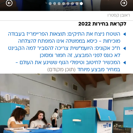
ראובן קסטרו
לקראת בחירות 2022
השטח ניצח את התיקים: תוצאות הפריימריז בעבודה
מוכיחות - כיסא בממשלה אינו המפתח להצלחה
ח"כ אקוניס: היועמ"שית צריכה להסביר למה הקבינט
לא כונס לפני המבצע, זה חמור ומסוכן
המכשיר לחיטוב וטיפולי הגוף ששיגע את העולם -
במחיר מבצע מיוחד