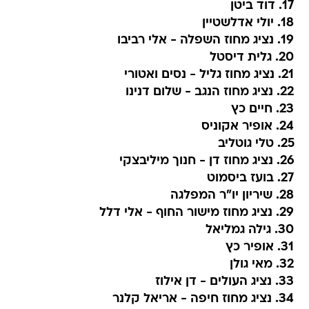
17. דוד ביטן
18. יולי אדלשטיין
19. נציג מחוז השפלה - אלי רביבו
20. גלית דיסטל
21. נציג מחוז גליל - נסים ואטורי
22. נציג מחוז הנגב - שלום דנינו
23. חיים כץ
24. אופיר אקוניס
25. טלי גוטליב
26. נציג מחוז דן - חנוך מיליבצקי
27. בועז ביסמוט
28. שיריון יו"ר המפלגה
29. נציג מחוז מישור החוף - אלי דלל
30. גילה גמליאל
31. אופיר כץ
32. מאי גולן
33. נציג העולים - דן אילוז
34. נציג מחוז חיפה - אריאל קלנר