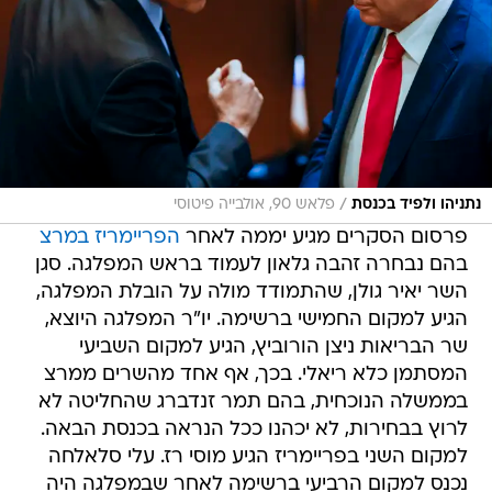
/
נתניהו ולפיד בכנסת
פלאש 90, אולבייה פיטוסי
פרסום הסקרים מגיע יממה לאחר
הפריימריז במרצ
בהם נבחרה זהבה גלאון לעמוד בראש המפלגה. סגן
השר יאיר גולן, שהתמודד מולה על הובלת המפלגה,
הגיע למקום החמישי ברשימה. יו"ר המפלגה היוצא,
שר הבריאות ניצן הורוביץ, הגיע למקום השביעי
המסתמן כלא ריאלי. בכך, אף אחד מהשרים ממרצ
בממשלה הנוכחית, בהם תמר זנדברג שהחליטה לא
לרוץ בבחירות, לא יכהנו ככל הנראה בכנסת הבאה.
למקום השני בפריימריז הגיע מוסי רז. עלי סלאלחה
נכנס למקום הרביעי ברשימה לאחר שבמפלגה היה