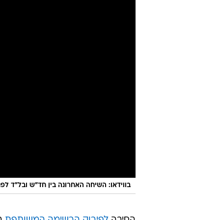
בווידאו: השיחה האחרונה בין חד"ש ובל"ד לפנ
הסיבה
לפירוק הרשימה המשותפת
הי