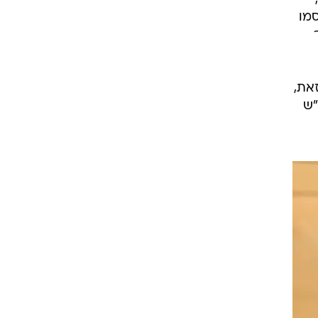
סמו
זאת,
"ש