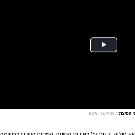
/
י הפיצול
מערגת וואלה!
א חילוקי דעות על ראשות הסיעה, המקום השישי ברשימה,