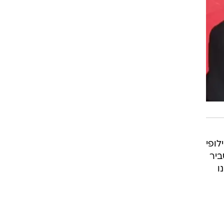
ופי
ביר
ו