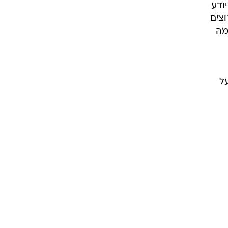
ודע
צים
מה
ל