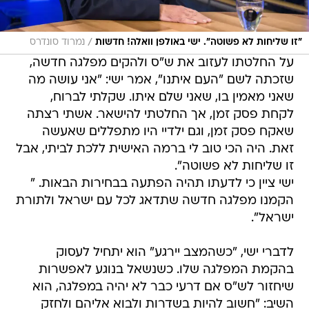
/
"זו שליחות לא פשוטה". ישי באולפן וואלה! חדשות
נמרוד סונדרס
על החלטתו לעזוב את ש"ס ולהקים מפלגה חדשה,
שזכתה לשם "העם איתנו", אמר ישי: "אני עושה מה
שאני מאמין בו, שאני שלם איתו. שקלתי לברוח,
לקחת פסק זמן, אך החלטתי להישאר. אשתי רצתה
שאקח פסק זמן, וגם ילדיי היו מתפללים שאעשה
זאת. היה הכי טוב לי ברמה האישית ללכת לביתי, אבל
זו שליחות לא פשוטה".
ישי ציין כי לדעתו תהיה הפתעה בבחירות הבאות. "
הקמנו מפלגה חדשה שתדאג לכל עם ישראל ולתורת
ישראל".
לדברי ישי, "כשהמצב יירגע" הוא יתחיל לעסוק
בהקמת המפלגה שלו. כשנשאל בנוגע לאפשרות
שיחזור לש"ס אם דרעי כבר לא יהיה במפלגה, הוא
השיב: "חשוב להיות בשדרות ולבוא אליהם ולחזק