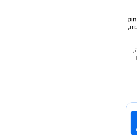
חוק
ות,
,