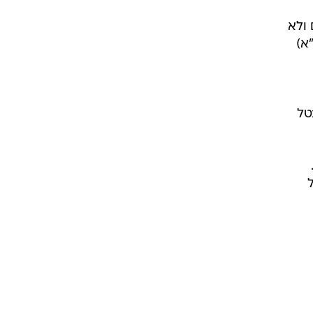
 ולא
סת  י"א)
טל