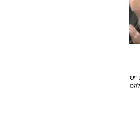
"יש
להם