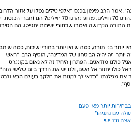
", אמר הרב מימון בכנס. "אלפי טילים נפלו על אזור הדרום
נפגע אדם אחד. במלחמה האחרונה נהרגו 70 חיילים. מדוע נהרגו 70 חיילים? הם (חברי הכנ
 התורה הקדושה ואמרו שבחורי ישיבות יתגייסו. הם הסירו
ו יותר בני תורה, כמה שיהיו יותר בחורי ישיבות, כמה שיתב
 יותר  זה יהיה הביטחון של המדינה", הוסיף הרב. "ראש
? כולנו מודאגים. הפתרון היחיד זה לא נאום בקונגרס
 כולו יחזור אל השם, ולנו יש את הדרך ביום שלישי הזה".
ור את מפלגתו: "כדאי לך לקנות את חלקך בעולם הבא ולבטל
סף".
בבחירות יותר מאי פעם
לה עם נתניהו"
צה נגד ישי