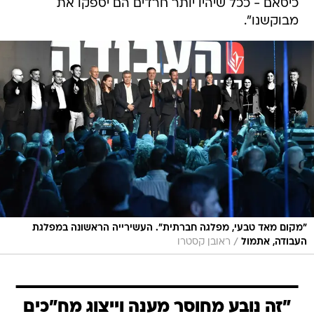
כיסאם - ככל שיהיו יותר חרדים הם יספקו את
מבוקשנו".
"מקום מאד טבעי, מפלגה חברתית". העשירייה הראשונה במפלגת
/
העבודה, אתמול
ראובן קסטרו
"זה נובע מחוסר מענה וייצוג מח"כים