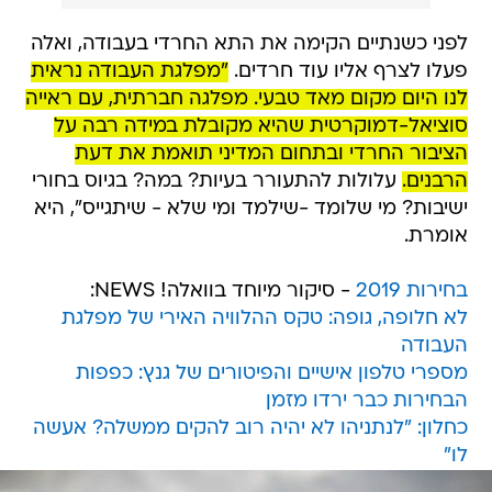
לפני כשנתיים הקימה את התא החרדי בעבודה, ואלה
פעלו לצרף אליו עוד חרדים.
"מפלגת העבודה נראית
לנו היום מקום מאד טבעי. מפלגה חברתית, עם ראייה
סוציאל-דמוקרטית שהיא מקובלת במידה רבה על
הציבור החרדי ובתחום המדיני תואמת את דעת
הרבנים.
עלולות להתעורר בעיות? במה? בגיוס בחורי
ישיבות? מי שלומד -שילמד ומי שלא - שיתגייס", היא
אומרת.
בחירות 2019
- סיקור מיוחד בוואלה! NEWS:
לא חלופה, גופה: טקס ההלוויה האירי של מפלגת
העבודה
מספרי טלפון אישיים והפיטורים של גנץ: כפפות
הבחירות כבר ירדו מזמן
כחלון: "לנתניהו לא יהיה רוב להקים ממשלה? אעשה
לו"