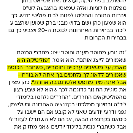
להשתלב בפוליטיקה, ועושים זאת אט-אט בתוך
מפלגות חילוניות ואלה שמאסו בהצבעה לש"ס
ויהדות התורה והחליטו לפנות לבית פוליטי חדש. כך
הוא שמעון כהן (שם בדוי) מבני ברק שטוען שהצביע
ליכוד בבחירות האחרונות לכנסת ה-20 ויצביע כך גם
בבחירות הקרובות.
"זה נובע מחוסר מענה וחוסר ייצוג מחברי הכנסת
שאמורים לייצג אותם", הוא אומר.
"פוליטיקה היא
מאבק על משאבים ערכיים וחומריים, כשחברי הכנסת
שאמורים לדאוג לך, נלחמים בך, אתה לא בורח -
אבל אתה מיד מחפש אלטרנטיבה אחרת".
כהן מציין
את סוגיית החינוך כדוגמה לכך שהוא לא שבע רצון
מהפוליטיקאים החרדים. "החרדים נלחמו בלימודי
ליב"ה ובחינוך ממלכתי בקדנציה האחרונה וכשליצמן,
גפני ודרעי יודעים שאני לא קובע אם הם יישבו על
כיסאם בקדנציה הבאה, אז הם לא השתדלו לעזור לי
אבל כשחברי כנסת בליכוד יודעים שאני מחזיק את