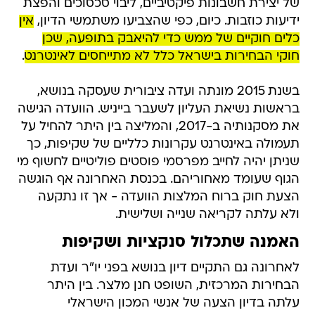
של יצירת חשבונות פיקטיביים, ליבוי סכסוכים והפצת
ידיעות כוזבות. כיום, כפי שהצביעו משתמשי הדיון,
אין
כלים חוקיים של ממש כדי להיאבק בתופעה, שכן
חוקי הבחירות בישראל כלל לא מתייחסים לאינטרנט
.
בשנת 2015 מונתה ועדה ציבורית שעסקה בנושא,
בראשות נשיאת העליון לשעבר בייניש. הוועדה הגישה
את מסקנותיה ב-2017, והמליצה בין היתר להחיל על
תעמולה באינטרנט עקרונות כלליים של שקיפות, כך
שניתן יהיה לחייב מפרסמי פוסטים פוליטיים לחשוף מי
הגוף שעומד מאחוריהם. בכנסת האחרונה אף הוגשה
הצעת חוק ברוח המלצות הוועדה - אך זו נתקעה
ולא עלתה לקריאה שנייה ושלישית.
האמנה שתכלול סנקציות ושקיפות
לאחרונה גם התקיים דיון בנושא בפני יו"ר ועדת
הבחירות המרכזית, השופט חנן מלצר. בין היתר
עלתה בדיון הצעה של אנשי המכון הישראלי