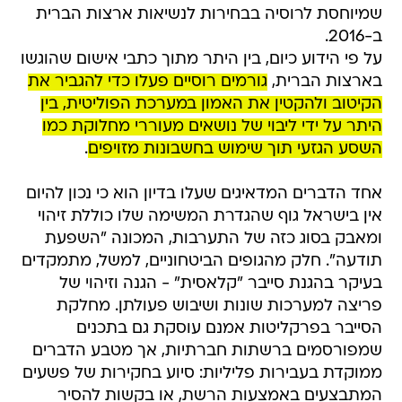
שמיוחסת לרוסיה בבחירות לנשיאות ארצות הברית
ב-2016.
על פי הידוע כיום, בין היתר מתוך כתבי אישום שהוגשו
בארצות הברית,
גורמים רוסיים פעלו כדי להגביר את
הקיטוב ולהקטין את האמון במערכת הפוליטית, בין
היתר על ידי ליבוי של נושאים מעוררי מחלוקת כמו
השסע הגזעי תוך שימוש בחשבונות מזויפים
.
אחד הדברים המדאיגים שעלו בדיון הוא כי נכון להיום
אין בישראל גוף שהגדרת המשימה שלו כוללת זיהוי
ומאבק בסוג כזה של התערבות, המכונה "השפעת
תודעה". חלק מהגופים הביטחוניים, למשל, מתמקדים
בעיקר בהגנת סייבר "קלאסית" - הגנה וזיהוי של
פריצה למערכות שונות ושיבוש פעולתן. מחלקת
הסייבר בפרקליטות אמנם עוסקת גם בתכנים
שמפורסמים ברשתות חברתיות, אך מטבע הדברים
ממוקדת בעבירות פליליות: סיוע בחקירות של פשעים
המתבצעים באמצעות הרשת, או בקשות להסיר