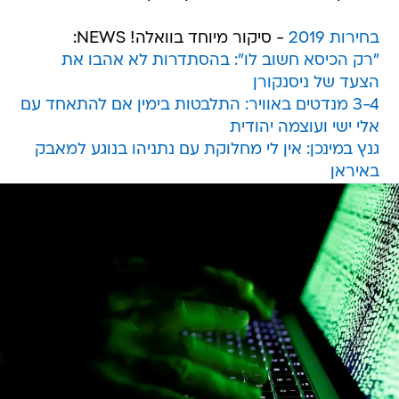
בחירות 2019
- סיקור מיוחד בוואלה! NEWS:
"רק הכיסא חשוב לו": בהסתדרות לא אהבו את
הצעד של ניסנקורן
3-4 מנדטים באוויר: התלבטות בימין אם להתאחד עם
אלי ישי ועוצמה יהודית
גנץ במינכן: אין לי מחלוקת עם נתניהו בנוגע למאבק
באיראן