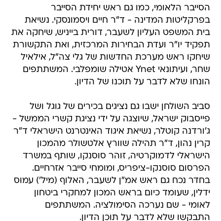
הסייבר הלאומי, כמו גם ראש יחידת הסייבר
בפרקליטות המדינה - ד"ר חיים ויסמונסקי. נשיאת
בית המשפט העליון לשעבר, דורית בייניש, שיחקה את
תפקיד יו"ר ועדת הבחירות המרכזית, ואת התקשורת
שיחקו ראש מערכת החדשות של גלי צה"ל, אילאיל
שחר, ועיתונאי Ynet אטילה שומפלבי. המשתתפים
הונחו שלא לדבר על תוכנו של הדיון.
סביב השולחן ישבו גם נציגים בכירים של גוגל ושל
פייסבוק ישראל, שיוצגה על ידי נציגת קשרי הממשל -
ג'ורדנה קוטלר, נשיאת איגוד האינטרנט הישראלי ד"ר
קרין נהון, ד"ר תהילה שוורץ אלטשולר מהמכון
הישראלי לדמוקרטיה, זוהר סוסנקו, שותף במשרד
הפרסום סוסנקו-ציפריס, ומומחי סייבר אזרחיים.
בחדר נכח גם ראש אמ"ן לשעבר, האלוף (מיל') עמוס
ידלין, שעומד כיום בראש המכון למחקרי ביטחון
לאומי - שם נערכה הסימולציה. המשתתפים
התבקשו שלא לדבר על תוכן הדיון.