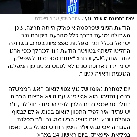
/
ינאם במסגרת הוועידה. גנץ
אתר רשמי, שריה דיאמנט
הודעת הגיוני שפרסמה איפא"ק הייתה חריגה, שכן
השדולה נמנעת בדרך כלל מהבעת ביקורת נגד
ישראל בכלל ונגד מפלגות ספציפיות בפרט. בשדולה
החליטו לשתף בטוויטר הודעת גינוי למהלך מפי ארגון
יהודי אחר, AJC, וכתבו: "אנחנו מסכימים. לאיפא"ק
יש מדיניות ארוכת שנים לא לפגוש נציגים מן המפלגה
הגזענית וראויה לגינוי".
יום למחרת נאומו של גנץ צפוי לנאום ראש הממשלה
בנימין נתניהו. הוא אף ייפגש עם נשיא ארצות הברית
דונלד טראמפ בבית הלבן. לפני הקמת כחול לבן, יו"ר
יש עתיד יאיר לפיד התכוון לנאום בכנס, אולם לבסוף
הוחלט שגנץ ינאם כנציג הרשימה. גם יו"ר מפלגת
העבודה אבי גבאי ויו"ר הימין החדש נפתלי בנט ינאמו
במליאת אייפא"ק, ביום ראשון, 24 במרץ.