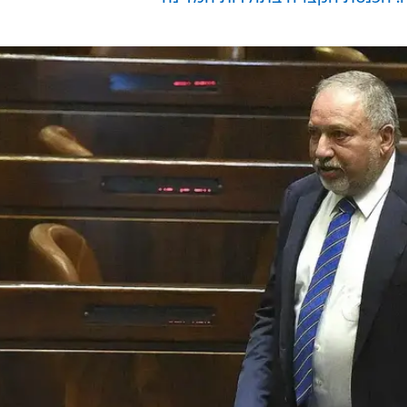
 את תיקיו הפליליים של ליברמן. מו"ל "הארץ", עמוס שוקן,
ביך בחר ביהודה וינשטיין ליועמ"ש כדי שימרח ויסגור את
בריו של שוקן וכתב: "אני אגלה לך סקופ. זאת הייתה דרישה
אל, הוליך שולל את הבוחרים"
ם בפיזור הכנסת
ה: הכנסת הקצרה בתולדות המדינה