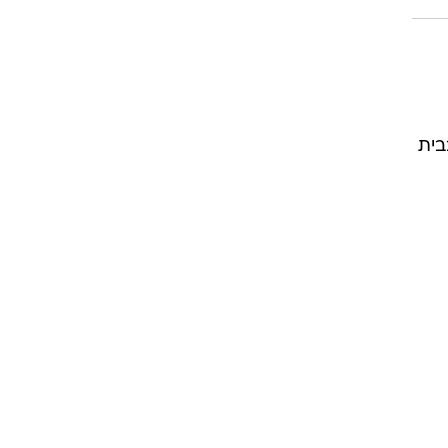
ה
בית