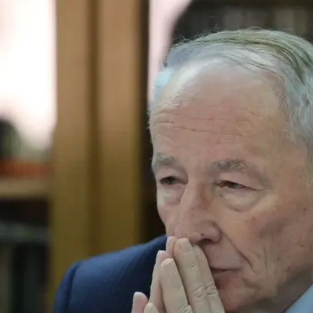
 נושא
 "הליכוד נכנע לחרדים"; יהדות התורה: "תירוץ
מלאה