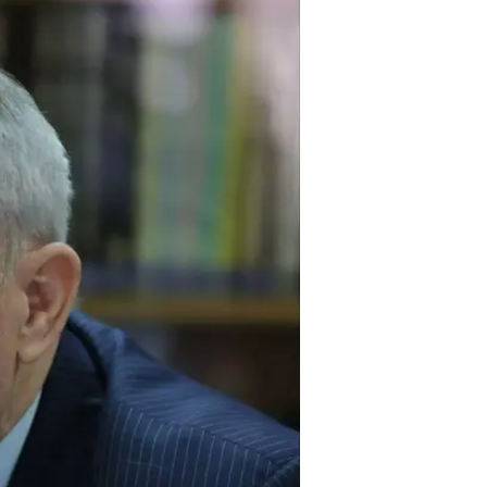
עוד באותו
ליברמן:
מקומם"
לכתבה ה