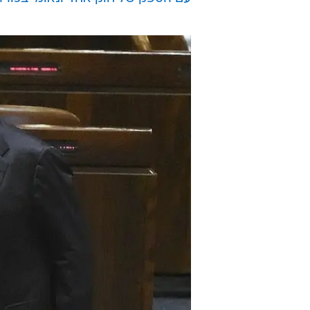
הבוקר (חמישי) הזכיר נתניהו בטוויטר
השיב לו: "יאיר, הבעיה היא כנראה שא
התיקים של ליברמן". נתניהו השיב לד
קואליציונית הכי חשובה שלו ב-2009. לא הייתה לו ברירה".
עוד בוואלה! NEWS:
נתניהו תקף: "ליברמן חלק מגוש השמ
שלב אחר שלב: היום הדרמטי שהסתיי
עם הספק של חוק אחד ונאומי בכור