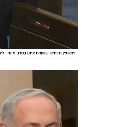
וינשטיין מכחיש ששוחח איתו בטרם מינויו. לי