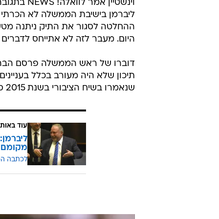
"לא הייתה לו ברירה". יאיר נתניהו עם ראש ה
וינשטיין א
ליברמן בישיבת הממשלה לא הכרתי או
ההחלטה לסגור את התיק ניתנה מטעמי
היום. מעבר לזה לא אתייחס לדברים ש
תיכון שלא היה מעורב בכלל בעניינים
שנאמרו בשיח הציבורי בשנת 2015 סביב פרסום ספרה של עו"ד אביה אלף 'תיק ליברמן'".