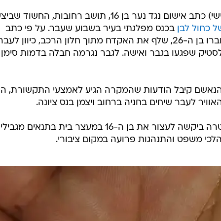
התביעה המשטרית הגישה היום (שלישי) כתב אישום נגד נער בן 16, תושב רחובות, החשוד שב
ל כחול לבן
בכנס מפלגתי בעיר בשבוע שעבר. על פי כתב
האישום, הנער נסע ברכב ביחד עם חברו בן ה-26, שלף את האקדח מתוך חלון הרכב, כיוון לעבר
לסטיק שפגעו בגבר ואישה. לגבר נגרמה חבלה בדמות סימן 
הנאשם קיבל הודעות שהמקרה הגיע לאמצעי התקשורת, הו
ויר לעבר שיחים בחניה ברחוב ויצמן בנס ציונה.
במקביל להגשת כתב האישום, המשטרה ביקשה לעצור את בן ה-16 במעצר בית בתנאים מגב
לכי משפט והתנהגות פרועה במקום ציבורי.