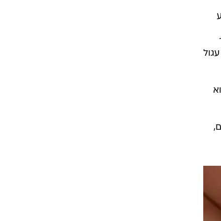
יצע
עגול
א
ילים,