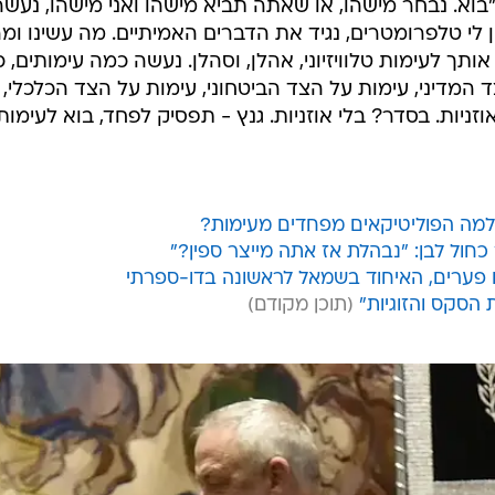
. "בוא. נבחר מישהו, או שאתה תביא מישהו ואני מישהו, נעשה
אין לי טלפרומטרים, נגיד את הדברים האמיתיים. מה עשינו ומ
ותך לעימות טלוויזיוני, אהלן, וסהלן. נעשה כמה עימותים, כ
המדיני, עימות על הצד הביטחוני, עימות על הצד הכלכלי,
אוזניות. בסדר? בלי אוזניות. גנץ - תפסיק לפחד, בוא לעימות"
 למה הפוליטיקאים מפחדים מעימות?
ר כחול לבן: "נבהלת אז אתה מייצר ספין?"
 הסקס והזוגיות"