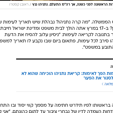
/
ת הראשונה לפני כשנה, אך רה"מ התעלם. נתניהו גנץ
ראובן קסטרו
ש הממשלה. "מה קרה נתניהו? נבהלת שיש תאריך לעימות ש
מול עדי התביעה אז אתה מייצר ספין? ב-17 במרץ אתה הולך לבית משפט ומדינת ישראל חייבת
 בתגובה לקריאה לעימות: "ניסיון עלוב להסיח את הדעת
סירב לכל עימות, פתאום ביום שבו נקבע לו תאריך למשפט
 התובע במשפט".
ה
ת הפך לאימות: קריאת נתניהו הוכיחה שהוא לא
סגור את הפער
מלאה
 בראשותו לפיו תידרש חתימה על מסמך קווי יסוד ובו התחי
ות העמדה לדין של נבחרי ציבור עד לתום כהונתם. "אני ק