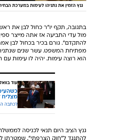
גנץ הזמין את נתניהו לעימות במערכת הבחירו
בתגובה, תקף יו"ר כחול לבן את רא
להתקדם". גורם בכיר בכחול לבן אמר
מפתיחת המשפט. עשר שנים שנתניהו 
הוא רוצה עימות. יהיה לו עימות עם
עוד בוואל
כשהעימו
מצליח ל
לכתבה ה
גנץ הציב היום תנאי לכניסה לממשלה
להתנגד ל"חוק הצרפתי", שמטרתו לדח