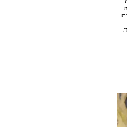
ה
מו
.