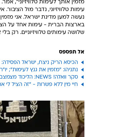
מזמין אותך לעימות טלוויזיוני", אמר
עימות טלוויזיוני, נדבר מול הציבור. 
נעשה למען מדינת ישראל. אני מזמין א
בארצות הברית - עימות אחד על הצד 
שלושה עימותים טלוויזיוניים. רק בלי 
אל תפספס
הכיסא הריק ניצח, ישראל הפסידה:
נתניהו: "מזמין את גנץ לעימות"; יו"
סקר וואלה! NEWS: הליכוד מצמצם פערים, האיחוד בשמאל לראשונה בדו-ספרתי
חיי מין ללא פשרות - "זה הציל לי את