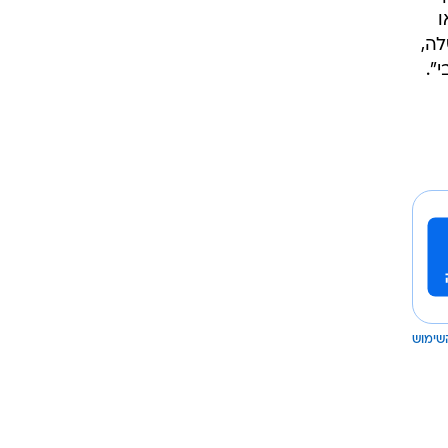
ו
לה,
".
שימוש