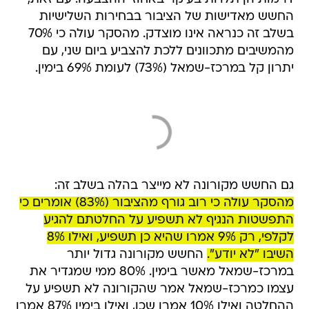
החשש מאדישות של הציבור בבחירות השלישיות
בשלב זה כנראה אינו מוצדק. מהסקר עולה כי 70%
מהמשיבים מתכוונים ללכת להצביע ביום שני, עם
יתרון קל במרכז-שמאל (73%) לעומת 69% בימין.
גם החשש מקורונה לא מייצר בהלה בשלב זה:
מהסקר עולה כי רוב גורף מהציבור (83%) אומרים כי
התפשטות הנגיף לא תשפיע על החלטתם להגיע
לקלפי, רק 9% אמרו שהיא כן תשפיע, ואילו 8%
השיבו "לא יודע".
החשש מקורונה גדול יותר
במרכז-שמאל מאשר בימין. 80% ממי שמגדיר את
עצמו כמרכז-שמאל אמר שהקורונה לא תשפיע על
ההחלטה ואילו 10% אמרו שכן, ואילו בימין 87% אמרו