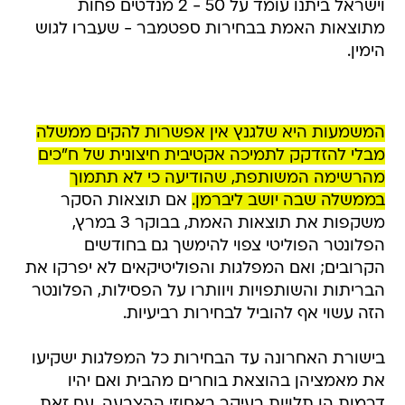
וישראל ביתנו עומד על 50 - 2 מנדטים פחות
מתוצאות האמת בבחירות ספטמבר - שעברו לגוש
הימין.
המשמעות היא שלגנץ אין אפשרות להקים ממשלה
מבלי להזדקק לתמיכה אקטיבית חיצונית של ח"כים
מהרשימה המשותפת, שהודיעה כי לא תתמוך
בממשלה שבה יושב ליברמן.
אם תוצאות הסקר
משקפות את תוצאות האמת, בבוקר 3 במרץ,
הפלונטר הפוליטי צפוי להימשך גם בחודשים
הקרובים; ואם המפלגות והפוליטיקאים לא יפרקו את
הבריתות והשותפויות ויוותרו על הפסילות, הפלונטר
הזה עשוי אף להוביל לבחירות רביעיות.
בישורת האחרונה עד הבחירות כל המפלגות ישקיעו
את מאמציהן בהוצאת בוחרים מהבית ואם יהיו
דרמות הן תלויות בעיקר באחוזי ההצבעה. עם זאת,