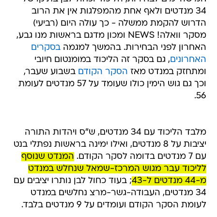
34 מנדטים ולאף אחת מהמפלגות אין את הרוב
הדרוש להקמת ממשלה - כך עולה היום (רביעי)
מסקר וואלה! NEWS ומכון מדגם בראשות מנו גבע,
האחרון לפני הבחירות. בהמשך למגמה
בסקרים
האחרונים
, גם בסקר זה הליכוד במומנטום חיובי
ומתחזק במנדט מאז
הסקר הקודם
בשבוע שעבר,
וכך גם גוש הימין כולו שעומד על 57 מנדטים לעומת
56.
מלבד הליכוד עם 34 מנדטים, ש"ס ויהדות התורה
יציבות על 8 מנדטים, ואילו ימינה בראשות נפתלי בנט
עם 7 מנדטים בדומה לסקר הקודם.
המנדט שנוסף
לליכוד עבר מגוש המרכז-שמאל שנחלש במנדט
מ-44 מנדטים ל-43
; בעוד כחול לבן נותרו יציבים עם
34 מנדטים, העבודה-גשר-מרצ נחלשים במנדט
לעומת הסקר הקודם ועומדים על 9 מנדטים בלבד.