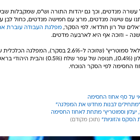
עשרה מנדטים, וכך גם יהדות התורה וש"ס, שמקבלות שב
ו עם שישה מנדטים, מרצ עם חמישה מנדטים, כחול לבן ע
לים של רון חולדאי. לפי הסקר,
מפלגת העבודה עוברת את
ה - וזוכה אף היא לארבעה מדטים.
מנגד, מפלגת הציונות הדתית של בצלאל סמוטריץ' (שזוכה ל-2.6% בסקר), המפלגה הכלכ
ירון זליכה (2.8%), תל"ם של משה יעלון (0.4%), תנופה של עפר שלח (0.5%) והבית 
 "מתחילים לבנות מחדש את המפלגה"
 יעלון וסמוטריץ' מתחת לאחוז החסימה
 הסקס והזוגיות"