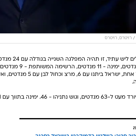
/
רויטרס, רויטרס
בתרחיש שבו יהיה איחוד בין הישראלים ליש עתיד, זו תהיה ה
במצב כזה תקווה חדשה תקבל 14 מנדטים, ימינה - 11 מנדטים, הרשימה המשותפת - 9 מנד
ש"ס ויהדות התורה עם 7 מנדטים כל אחת, ישראל ביתנו עם 6, מרצ וכחול לבן עם 5 
.
בתרחיש כזה, הגוש לה
ה