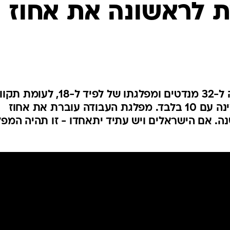
ת לראשונה את אחוז
לפי סקר חדשות 13, הליכוד זוכה ל-32 מנדטים ומפלגתו של לפיד ל-18, לעו
חדשה שיורדת ל-14 מנדטים וימינה עם 10 בלבד. מפלגת העבודה עוברת את אחוז
. אם הישראלים ויש עתיד יתאחדו - זו תהיה המפל