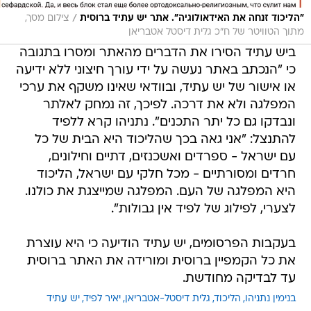
/
"הליכוד זנחה את האידאולוגיה". אתר יש עתיד ברוסית
צילום מסך,
מתוך הטוויטר של ח"כ גלית דיסטל אטבריאן
ביש עתיד הסירו את הדברים מהאתר ומסרו בתגובה
כי "הנכתב באתר נעשה על ידי עורך חיצוני ללא ידיעה
או אישור של יש עתיד, ובוודאי שאינו משקף את ערכי
המפלגה ולא את דרכה. לפיכך, זה נמחק לאלתר
ונבדקו גם כל יתר התכנים". נתניהו קרא ללפיד
להתנצל: "אני גאה בכך שהליכוד היא הבית של כל
עם ישראל - ספרדים ואשכנזים, דתיים וחילונים,
חרדים ומסורתיים - מכל חלקי עם ישראל, הליכוד
היא המפלגה של העם. המפלגה שמייצגת את כולנו.
לצערי, לפילוג של לפיד אין גבולות".
בעקבות הפרסומים, יש עתיד הודיעה כי היא עוצרת
את כל הקמפיין ברוסית ומורידה את האתר ברוסית
עד לבדיקה מחודשת.
בנימין נתניהו
הליכוד
גלית דיסטל-אטבריאן
יאיר לפיד
יש עתיד