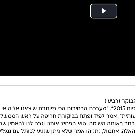
וקר (רביעי)
דברים בכנס כלכליסט - "ועידת התחזיות 2015". "מערכת הבחירות הכי מיותרת שיצאנו אליה
ותית", אמר לפיד ופתח בביקורת חריפה על ראש הממשל
 נבחר באותה השיטה  הוא הפחיד אותנו וגרם לנו להאמין שה
אלה. אתמול, נתניהו אמר שלא ניתן שנגיע לכותל עם נגמ"ש