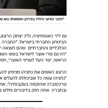
"הדבר החיובי היחיד בפירוק הממשלה הוא שא
גם יו"ר האופוזיציה, ח"כ יצחק הרצוג
הביטחון החברתי בישראל. "החברה
הכלכליים והחברתיים  שהם תוצאה ישי
"היו גם שרי אוצר לישראל בשש השני
הראשי, 'שר העל לענייני האוצר', חס
הרצוג האשים את נתניהו מניסיון ל
"נתניהו עשה כל שביכולתו להעלים 
טרכטנברג שהוקמה בעקבותיה", אמר ה
ובחברה  אתה חזק בדיבורים וחלש ב