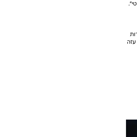
י".
ות
עזה