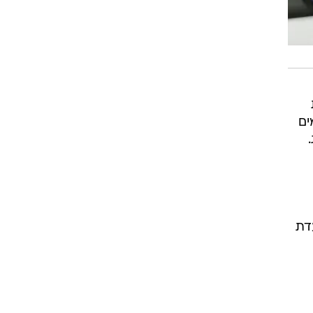
ים
דת