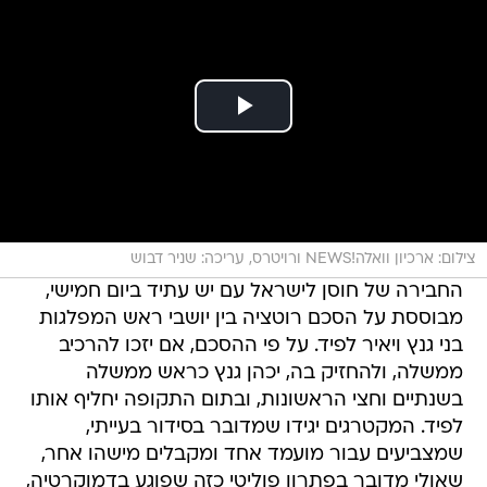
צילום: ארכיון וואלה!NEWS ורויטרס, עריכה: שניר דבוש
החבירה של חוסן לישראל עם יש עתיד ביום חמישי,
מבוססת על הסכם רוטציה בין יושבי ראש המפלגות
בני גנץ ויאיר לפיד. על פי ההסכם, אם יזכו להרכיב
ממשלה, ולהחזיק בה, יכהן גנץ כראש ממשלה
בשנתיים וחצי הראשונות, ובתום התקופה יחליף אותו
לפיד. המקטרגים יגידו שמדובר בסידור בעייתי,
שמצביעים עבור מועמד אחד ומקבלים מישהו אחר,
שאולי מדובר בפתרון פוליטי כזה שפוגע בדמוקרטיה,