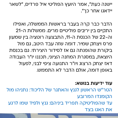
יישנה כעת", אמר היועץ הפוליטי איל פרדיס, "לשאר
יידאגו אחר כך".
הדבר כבר קרה בעבר בראשות הממשלה, ואפילו
התקיים בין יריבים פוליטיים מרים. ממשלות ה-21
וה-22 של הכנסת ה-11, התבצעה רוטציה בין שמעון
פרס ויצחק שמיר. דומה שזה עבד היטב, גם מול
ביקורת שהופנתה גם אז לסידור היצירתי. גם בכנסת
היוצאת, במסגרת המחנה הציוני, תכננו יו"ר העבודה
דאז יצחק הרצוג ויו"ר התנועה ציפי לבני, לפעול
באופן דומה, אולם הדבר לא התממש.
עוד ידיעות בנושא:
הטר"ש הראשון לגנץ והאתגר של הליכוד: נתניהו מול
הקומנדו המרובע
עד שהפוליטיקה תפריד ביניהם: גנץ ולפיד שמו לרגע
את האגו בצד