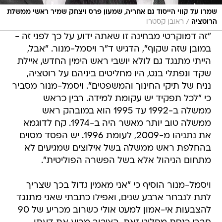
שמרו על קווי הייסוד גם אחריה, שמעון פרס ויצחק שמיר ראשי ממשלת
/
הרוטציה
ראובן קסטרו
"זה דמוקרטי מבחינה זו שאתה ידוע על כך לפני זה -
במובן שזה שקוף", הדגיש ד"ר ויסמל-מנור. "אבל,
הייתי מתנגד גם לולא יושבי ראש הימין החדש, איילת
שקד ונפתלי בנט, היו מחליטים ביניהם על רוטציה,
נניח של תיקי החינוך והמשפטים". ויסמל-מנור מסביר
כי "לכל תפקיד יש עקומת למידה. רבין כראש
ממשלה ב-1992 עד 1995 הוא במובהק ראש
ממשלה טוב יותר מאשר היה ב-1974. קח לדוגמא
את נתניהו מ-2009, לעומת 1996. יש הפסד מסוים
בהחלפת ראש ממשלה בשל אילוצים שמגיעים לא
מתחום הניהול אלא בשל הפשרה הפוליטית".
ויסמל-מנור הוסיף כי "אני מאמין גדול בכך שצריך
לתת לנבחר ארבע שנים, ואפילו כתבתי שאני מתנגד
להצבעות אי-אמון למעט אולי כשרוב מכריע של 90