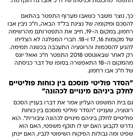
התפטר מהכנסת וכניסתו של ח"כ אזברגה הוקדמה.
כך, נוצר משבר כשאבו מערוף התפטר בהתאם
להסכם ומיקומה של נציגת בל"ד הבאה, ח"כ ניבין אבו
רחמון, במקום ה-19, חייב את התפטרותם מהרשימה
של מקומות 16, 17 ו-18. חברי המפלגה לא הצליחו
להגיע להסכמות והרוטציה התעכבה בכשנה תמימה.
רק לאחר שבאוגוסט 2018 התפטר ח"כ ואאל יונס
מהמקום ה-18 התאפשרה בסופו של דבר כניסתה
של ח"כ אבו רחמון.
"הסדר פוליטי מוסכם בין כוחות פוליטיים
לחלק ביניהם מינויים לכהונה"
גם בית המשפט העליון אמר את דברו בעניין הסכם
רוטציה, שעניינו "הסדר פוליטי מוסכם בין כוחות
פוליטיים לחלק ביניהם מינויים לכהונה ציבורית". הוא
נדרש לקבוע האם יש לו תוקף משפטי, האם הוא
שפיט ומה גבולות הפיקוח השיפוטי לגביו, האם יינתן