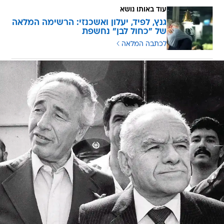
עוד באותו נושא
גנץ, לפיד, יעלון ואשכנזי: הרשימה המלאה
של "כחול לבן" נחשפת
לכתבה המלאה