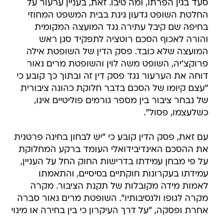
סעד בגין הפרתו, ומה טיבו. זאת, בעניין ערעור על
החלטת השופט גדעון גינת בבית המשפט המחוזי
בחיפה שם קיבל עתירה נגד המועצה המקומית
והורה לאכוף הסכם רוטציה לתפקיד סגן ראש
המועצה שלא כובד. פסק הדין של השופטת אילה
פרוקצ'יה, השופט משה לוין והשופטת מרים נאור
דוחה את הערעור נגד פסק דין זה ובתוך כך קובע כי
"עצם קיומו של הסכם בדבר חלוקת כהונה ציבורית
של נבחר ציבור בין מספר גורמים פוליטיים אינו,
כשלעצמו, פסול".
עם זאת, פסק הדין קובע כי "יש לבחון בחינה פרטנית
את ההסכם האינדיבידואלי העומד ברקע המחלוקת
על פי מבחן עמידתו בדרישות החוק החל על העניין,
עמידתו בעקרונות חוקתיים בסיסיים, והתאמתו
לאמות מידה מקובלות של תקנת הציבור. מקרה
מקרה לגופו ולנסיבותיו". השופטת מרים נאור סברה
אחרת ופסקה, "על דרך העיקרון כי בין בחירה או מינוי