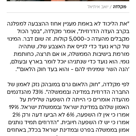
/
מקלדה
יואב איתיאל
"את הליכוד לא באמת מעניין אחוז ההצבעה למפלגה
בקרב העדה הדרוזית", אומר מקלדה, "בסך הכול
מקבלים מהעדה כ-5,000 קולות. זה שום דבר. המינוי
של קרא נועד כדי לגייס את האצבע שלו, שתהיה
מורמת בישיבות הממשלה, או אם תרצה, כחותמת
גומי. הוא נועד כדי שנתניהו יוכל לומר בארץ ובעולם,
'הנה השר שמיניתי להם - והוא בעד חוק הלאום'".
לפי מקלדה, "חוק הלאום גרם במובהק נזק לאמון של
החברה הדרוזית במדינה ובממשלה". 73% מהנדגמים
מהעדה אומרים כי הייתה לו השפעה שלילית על
האמון שלהם במדינת ישראל ובממשלת ישראל. 19%
אמרו כי אין לו השפעה, 6% לא הביעו דעה ורק 2%
אמרו כי יש לו השפעה חיובית. "הדרוזים תמיד נותנים
אמון בממשלה בפרט ובמדינת ישראל בכלל, באחוזים