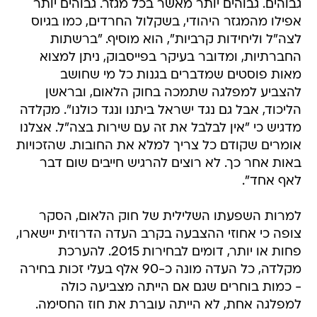
גבוהים. גבוהים יותר מאשר בכל מגזר. גבוהים יותר
אפילו מהמגזר היהודי, בשקלול החרדים, כמו בגיוס
לצה"ל וליחידות קרביות", הוא מוסיף. "ברשתות
החברתיות, ומדובר בעיקר בפייסבוק, ניתן למצוא
מאות פוסטים שמדברים בגנות כל מי שחושב
להצביע למפלגה שתמכה בחוק הלאום, ובראשן
הליכוד, אבל גם נגד ישראל ביתנו ונגד כולנו". מקלדה
מדגיש כי "אין לבלבל את זה עם שירות בצה"ל. אצלנו
אומרים שקודם כל צריך למלא את החובות. שהזכויות
באות אחר כך. לא רוצים להרגיש חייבים שום דבר
לאף אחד".
למרות השפעתו השלילית של חוק הלאום, הסקר
צופה כי אחוזי ההצבעה בקרב העדה הדרוזית יישארו,
פחות או יותר, דומים לבחירות 2015. להערכת
מקלדה, כל העדה מונה כ-90 אלף בעלי זכות בחירה
- כמות בוחרים שגם אם הייתה מצביעה כולה
למפלגה אחת, לא הייתה עוברת את חוז החסימה.