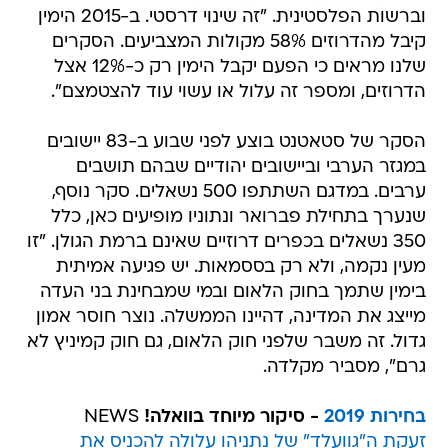
וברשות הפלסטינית. "זה שינוי דרסטי. ב-2015 הימין
קיבל מהדרוזים 58% מקולות המצביעים. הסקרים
שלנו מראים כי הפעם יקבל הימין רק כ-12% אצל
הדרוזים, ומספר זה עלול או עשוי עוד להצטמצם".
הסקר של סטאטנט בוצע לפני שבוע ב-83 יישובים
במגזר הערבי וביישובים יהודיים שבהם תושבים
ערבים. במדגם השתתפו 500 נשאלים. סקר נוסף,
שנערך בתחילת פברואר ונתוניו מופיעים כאן, כלל
350 נשאלים בכפרים דרוזיים שאינם ברמת הגולן. "זו
מעין נקמה, ולא רק בססמאות. יש פגיעה אמיתית
בימין שתמך בחוק הלאום ובמי שמבחינת בני העדה
מייצג את המדינה, דהיינו הממשלה. נוצר חוסר אמון
גדול. זה משבר שלפני חוק הלאום, גם חוק קמיניץ לא
גרם", מסביר מקלדה.
בחירות 2019
- סיקור מיוחד בוואלה!
NEWS
זעקת ה"גוועלד" של נתניהו עלולה להכניס את