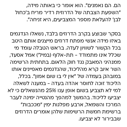
הם. הם נאמנים". הוא אומר כי באותה מידה,
"השפעת הצבתה של הדרוזית רדיר מריח ב'כחול
לבן' להעלאת מספר המצביעים, היא זניחה".
בסקר שבוצע בקרב הדרוזים בלבד, נשאלו הנדגמים
באיזו מידה אנשי מפתח דרוזים מייצגים אותם היטב
בכל הקשור לשוויון לעדה. בראש הטבלה עומד מי
שכלל אינו מתמודד - תת-אלוף (במיל') אמל אסעד,
ממנהיגי המאבק נגד חוק הלאום. בתחתית הרשימה
השר איוב קרא מהליכוד, שהנדגמים מאפיינים אותו
במובהק בעמדה של "אין לי בו שום אמון". בכלל,
הליכוד זוכה לחוסר אהדה בעדה - במענה לשאלה
למי לא תצביע בשום אופן ענו 25% מהנשאלים כי לא
יצביעו לליכוד. בהמשך למהפך מהנטייה ימינה לעבר
המרכז והשמאל, ארבע מפלגות ימין "מככבות"
ברשימת חמשת הרשימות שלהן אומרים הדרוזים
שבבירור לא יצביעו.