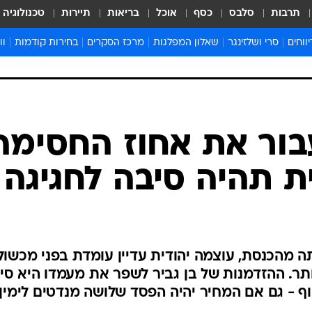
תרבות
סלבס
כסף
אוכל
בריאות
תיירות
טכנולוגיה
ווחים
סרי ושלזינגר
שאלון המפלגות
מרכז הסקרים
בחירות קודמות
וו
בחירות 2022
בחירות 2021
בחירות 2020
בחירות 2019 מועד ב
בור את אחוז החסימה
בחירות 2019
ת תהיה סיבה לחגיגה
 אותה מהכנסת, עוצמה יהודית עדיין עומדת בפני מכשול
ותר. ההזדמנות של בן גביר לשפר את מעמדו היא סי
 - גם אם המחיר יהיה הפסד שלושה מנדטים לימין