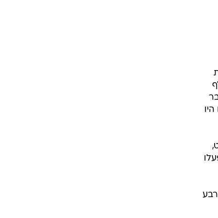
ת
אליהם כאילו היה שווים 20 אלף
בר
היו
,
עלו
רבע