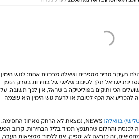
/
יהמש העליון בירושלים.22.08.19
עריכה: ניר חן
בחירות לכנסת ה-22 מתנהלת בעיקר סביב מספרים ושאלה מרכזית אחת: לגוש הימין
6 ממליצים, או שמדינת ישראל תלך לסיבוב שלישי של בחירות בפרק הזמן
ועלים הכי ותיקים בפוליטיקה בישראל, אין לכך תשובה. על
 להכריע את הכף לטובת או לרעת גוש הימין היא עוצמה
ישי) בוואלה!
NEWS, נמצאת לא הרחק מאחוז החסימה.
מפריד בינה לכנסת והחלום שהתנפץ תמיד בליל הבחירות, קרוב הפע
חמיאים, זה כנראה לא יספיק. אם ללמוד ממציאות העבר,