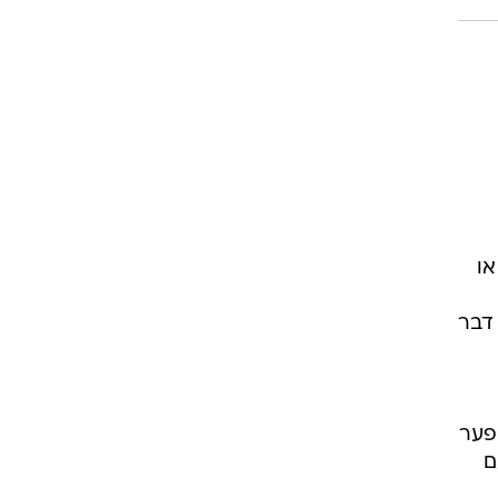
 או
 דבר
 פער
ם