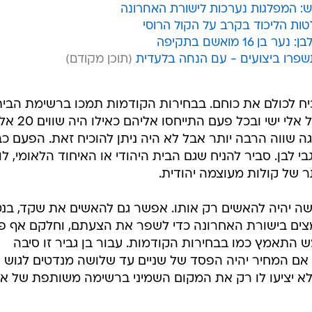
: המפלגות נערכות לישורת האחרונה
טות הליכוד בקרב על הקול הרוסי
1 מואשם בתקיפה
שפרו ביצועים - עם הנחה בלעדית
וכיח לכולם את כוחם. בבחירות הקודמות תמכו ברשימת הבי
היהודי, בבחירות קודם תמכו ביחד של אלי ישי ובכל פעם התייחסו 
 שווה הרבה יותר אבל לא היה ניתן להוכיח זאת. הפעם כ
י לבן. סביר להניח שגם הבית היהודי או האיחוד הלאומי, לו 
תר של קולות מעוצמה יהודית.
ה יהיה להאשים רק אותו. אפשר גם להאשים את שקד, בנט
ים בישורת האחרונה כדי לשפר את הצעתם, וחלקם אף פ
ש התאמץ כמו בבחירות הקודמות. עבור בן גביר זו סיבה
אם המחיר יהיה הפסד של שניים עד שלושה מנדטים לגוש
 לא יציעו לו רק את המקום השמיני ברשימה משותפת של א