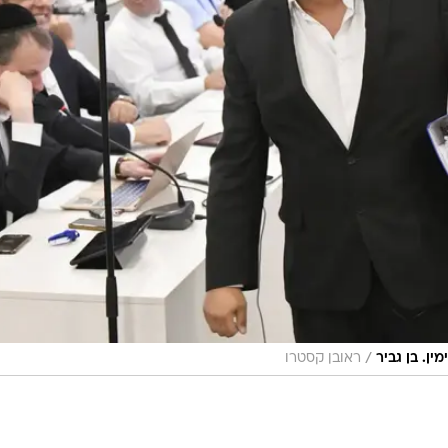
/
ן. בן גביר
ראובן קסטרו