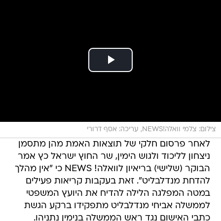
צילום: צלמי וואלה!NEWS, עריכה: אסף דרורי
לאחר פרסום חלקי של תוצאות האמת מהן מתסמן
ניצחון לליכוד ולגוש הימין, שר החוץ ישראל כץ אמר
הבוקר (שלישי) בריאיון לוואלה! NEWS כי "אין מהלך
להדחת מנדלבליט". זאת בעקבות קריאות פעילים
במטה המפלגה הלילה להדיח את היועץ המשפטי
לממשלה אביחי מנדלבליט מתפקידו ברקע הגשת
כתבי האישום נגד ראש הממשלה בנימין נתניהו.