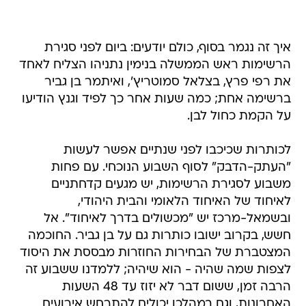
איך זה נגמר בסוף, כולם יודעים: ביום לפני סגירת
הרשימות ראש הממשלה בנימין נתניהו הצליח לאחד
את רפי פרץ, בצלאל סמוטריץ', ואיתמר בן גביר
ברשימה אחת; כמה שעות אחר כך לפיד וגנץ הודיעו
על הקמת כחול לבן.
לכותרות שכיכבו לפני שנתיים אפשר לעשות
"העתק-הדבק" לסוף השבוע הנוכחי. עם פחות
משבוע לסגירת הרשימות, יש מגעים קדחתניים
לאיחוד של האיחוד הלאומי והבית היהודי,
ובשמאל-מרכז יש "מכשולים בדרך לאיחוד". אל
חשש, בקרוב ישובו כותרות גם על בן גביר. החוכמה
המצטברת של הבחירות החוזרות מבססת את היסוד
לצפות שמה שהיה - הוא שיהיה; ללמדנו ששבוע זה
הרבה זמן, ששום דבר לא יזוז עד 48 השעות
האחרונות, וגם במהלכן יכולים להתרחש אירועים