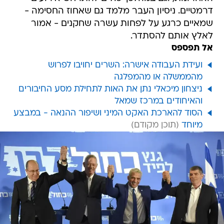
דרמטיים. ניסיון העבר מלמד גם שאחוז החסימה -
שמאיים כרגע על לפחות עשרה שחקנים - אמור
לאלץ אותם להסתדר.
אל תפספס
ועידת העבודה אישרה: השרים יחויבו לפרוש
מהממשלה או מהמפלגה
ניצחון מיכאלי נתן את האות לתחילת מסע החיבורים
והאיחודים במרכז שמאל
הסוד להארכת האקט המיני ושיפור ההנאה - במבצע
מיוחד