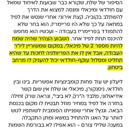
הסיפור של שלח, שקורא כבר שבועות לאיחוד שמאל
עם חולדאי ומיכאלי ומנסה למצוא את הדרך
להשתלב בקוביה, קצת אירוני: אחרי שנטש את לפיד
במחאה על כך שלא היו פריימריז, הוא בחר שלא
להתמודד בפריימריז בעבודה - ועכשיו הוא מחפש
להיכנס תחת לפיד אחר.
השבוע הצהיר שהיה שמח
להיות מספר 2 של מיכאלי, במקום שמשוריין ליו"ר
העבודה, אבל אין לו את הפריוולגיה לחכות עד שהיא
תחליט ומסלול עוקף-חולדאי יכול להעניק לו מרחב
ביטחון.
ליעלון יש עוד פחות קומבינציות אפשריות. בינו ובין
חולדאי, ניסנקורן, מיכאלי או שלח אין שום קשר
אידיאולוגי, מלבד ה"רק לא ביבי", ונראה שרק זחילה
בחזרה אל לפיד במחיר מוזל תבטיח לו מקום בכנסת
הבאה. וגנץ? אחרי שפנייתו הפומבית לשותפיו לגוש
לוותר על האגו ולהתחיל במשא ומתן התקבלה
במענה שלילי צורם - הוא אפילו לא בבורסת השמות