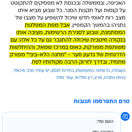
האכיפה, ובממשלה ובכנסת לא מפסיקים להתקוטט
על קנסות ועל תקנות הסגר. כל שבוע מביא איתו
מצב רוח לאומי חדש שיכול להשפיע על מצבו של
נתניהו בהמשך הקמפיין.
אבל מפת המפלגות
המסתמנת, שבוע לסגירת הרשימות, מציבה אותו
בנקודה מיטבית שיכולה להתגבר גם על כל אלה: עם
משותפת מפורקת, כאוס במרכז שמאל, וההיחלשות
הדרגתית של גדעון סער - "מחנה הלא-ביבי" מפורק
מתמיד, ובדרך לזרוק הרבה מקולותיו לפח
.
העבודה
הרשימה המשותפת
בחירות 2021
יש עתיד
מרב מיכאלי
בנימין נתניהו
מרצ
רון חולדאי
עפר שלח
טרם התפרסמו תגובות