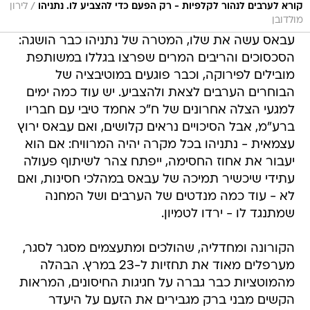
/
קורא לערבים לנהור לקלפיות - רק הפעם כדי להצביע לו. נתניהו
לירון
מולדובן
עבאס עשה את שלו, המטרה של נתניהו כבר הושגה:
הסכסוכים והריבים המרים שפרצו בגללו במשותפת
מובילים לפירוקה, וכבר פוגעים במוטיבציה של
הבוחרים הערבים לצאת ולהצביע. יש עוד כמה ימים
למגעי הצלה אחרונים של ח"כ אחמד טיבי עם חבריו
ברע"מ, אבל הסיכויים נראים קלושים, ואם עבאס ירוץ
עצמאית - נתניהו בכל מקרה יהיה המרוויח: אם הוא
יעבור את אחוז החסימה, ייפתח צהר לשיתוף פעולה
עתידי שיכשיר תמיכה של עבאס במהלכי חסינות, ואם
לא - עוד כמה מנדטים של הערבים ושל המחנה
שמתנגד לו - ירדו לטמיון.
הקורונה ומחדליה, שהולכים ומתעצמים מסגר לסגר,
מערפלים מאוד את תחזיות ל-23 במרץ. הבהלה
מהמוטציות כבר גברה על חגיגות החיסונים, המראות
הקשים מבני ברק מגבירים את הזעם על היעדר