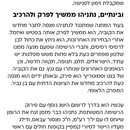
שמקבלת זימון לפגישה.
ובינתיים, נתניהו ממשיך לפרק ולהרכיב
בעוד המחנה שמתנגד לנתניהו מנסה לחבר מחדש
את הקוביה, הוא ממשיך לפרק אותה בפטיש ואיזמל.
אחרי הבחירות האחרונות, הוא ניתץ את כחול לבן
לרסיסי רסיסים, וחברי הרשימה שפעם מנעה ממנו
שלטון מפוזרים כעת בלא פחות משש מפלגות: יש
עתיד, הישראלים, תלם, תנופה, תקווה חדשה, וכן
הנאמנים האחרונים שנותרו עם גנץ. גם את הקוביה
של בנט וסמוטריץ' הוא פירק, ובאותן ידיים הוא מנסה
כעת להרכיב מחדש את הציונות הדתית עם בן גביר.
המפרק הלאומי.
עכשיו הוא בדרך לרשום הישג נוסף עם פירוק
הרשימה המשותפת. נתניהו כבר מזמן זנח את הרומן
שיוחס לו עם יו"ר רע"מ, ח"כ מנסור עבאס, ודילג
מעליו היישר לסיורי קמפיין בקופות חולים עם ראשי