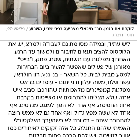
/
לוקחת את הזמן. מרב מיכאלי מצביעה בפריימריז, השבוע
פלאש 90,
תומר נויברג
ליש עתיד, ובמידה מסוימת גם לעבודה ולמרצ, יש את
הלוקסוס להציב תנאים לחיבורים ולמשוך עד הרגע
האחרון: מפלגות עם תשתית, שטח, פתק, ו"בייס"
מאורגן של פעילים שאפשר להעיר ביום הבחירות
למסע מבית לבית. כל השאר - בני גנץ, רון חולדאי,
עפר שלח, משה יעלון ודני יתום - עומדים בראש
מפלגות קמפיינרים מלאכותיות שהורכבו סביב איש
אחד, שלא הצליחו להתרומם או משייטות בקרבת
אחוז החסימה. אף אחד לא הפך למגנט מנדטים, אף
אחד לא עשה מפץ גדול, ואף אחד גם לא ממש רוצה
להתחבר איתם - במיוחד לא כשהערך האלקטורלי
האמיתי שלהם התגלה. כל אלה זקוקים לאיחודים כמו
אוויר לנשימה, ויש להם הרבה פחות סבלנות