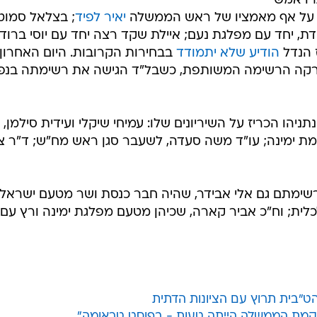
רו אמש
ד על אף מאמציו של ראש הממשלה
יאיר לפיד
; בצלאל סמוטר
, יחד עם מפלגת נעם; איילת שקד רצה יחד עם יוסי ברודני
 הנדל
הודיע שלא יתמודד
בבחירות הקרובות. היום האחרון
רקה הרשימה המשותפת, כשבל"ד הגישה את רשימתה בנפ
הו הכריז על השיריונים שלו: עמיחי שיקלי ועידית סילמן,
ת ימינה; עו"ד משה סעדה, לשעבר סגן ראש מח"ש; ד"ר צ
שימתם גם אלי אבידר, שהיה חבר כנסת ושר מטעם ישראל
כלית; וח"כ אביר קארה, שכיהן מטעם מפלגת ימינה ורץ עם
ט"בית תרוץ עם הציונות הדתית
קמת הממשלה הייתה טעות - בפוסט טראומה"