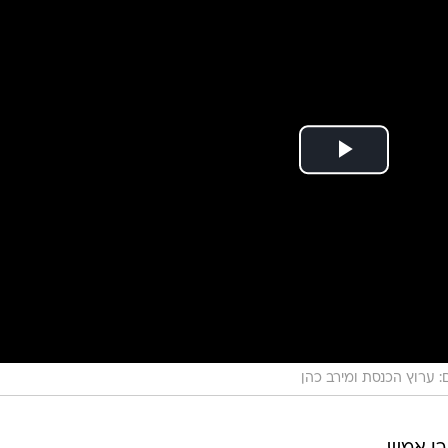
: ערוץ הכנסת ומירב כהן