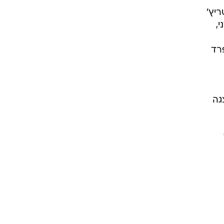
יץ'
,
רד
גה