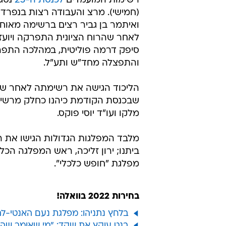
רשימות המועמדים
לכנסת ה-25
נסג
(חמישי). מרצ והעבודה רצות בנפר
ואיתמר בן גביר רצים ברשימה מאוחדת
לאחר שהרוח הציונית התפרקה ויועז
סיפק דרמה פוליטית, במהלכה התפ
והתפצלה מחד"ש ותע"ל.
הליכוד הגישה את רשימתה לאחר שנתני
שבכנסת הקודמת כיהנו כחלק מרשימ
מלקו ועו"ד יוסי פוקס.
מלבד המפלגות הגדולות הגישו את ר
ביתנו; ירון זליכה, ראש המפלגה הכל
מפלגת "חופש כלכלי".
בחירות 2022 בוואלה!
בלחץ נתניהו: מפלגת נעם האנטי-לה
בנט עוקץ את שקד: "מי שאומר שה